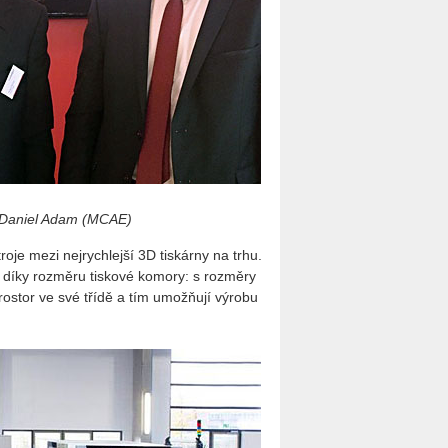
a Daniel Adam (MCAE)
roje mezi nejrychlejší 3D tiskárny na trhu.
á díky rozměru tiskové komory: s rozměry
rostor ve své třídě a tím umožňují výrobu