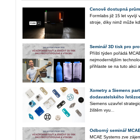
Cenově dostupná průmy
Form­labs již 15 let vy­ví­jí v
stro­je, díky nimž může kdo­
Seminář 3D tisk pro prot
Příští týden po­řá­dá MCAE 
nej­mo­der­něj­ším tech­no­l
při­hlas­te se na tuto akci a
Xometry a Siemens partn
dodavatelského řetězc
Sie­mens uza­vřel stra­te­gic­
žiš­těm vy­u...
Odborný seminář MCAE 
MCAE Sys­tems zve zá­jem­c