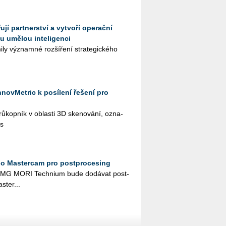
ují partnerství a vytvoří operační
u umělou inteligenci
 vý­znam­né roz­ší­ře­ní stra­te­gic­ké­ho
InnovMetric k posílení řešení pro
­kop­ník v ob­las­ti 3D ske­no­vá­ní, ozna­
í s
 o Mastercam pro postprocesing
DMG MORI Tech­ni­um bude do­dá­vat po­st­
­ter­...