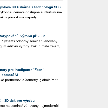
slová 3D tiskárna s technologií SLS
ý­kon­né, ce­no­vě do­stup­né a in­tu­i­tiv­ní ná­
ko­li při­vést své ná­pa­dy...
otypování i výrobu již 26. 5.
Sys­tems od­bor­ný se­mi­nář vě­no­va­ný
o­giím adi­tiv­ní vý­ro­by. Pokud máte zájem,
 ...
ery pro inteligentní řízení
e pomocí AI
ké part­ner­ství s Xo­me­t­ry, glo­bál­ním tr­
– 3D tisk pro výrobu
e na se­mi­nář vě­no­va­ný nej­mo­der­něj­