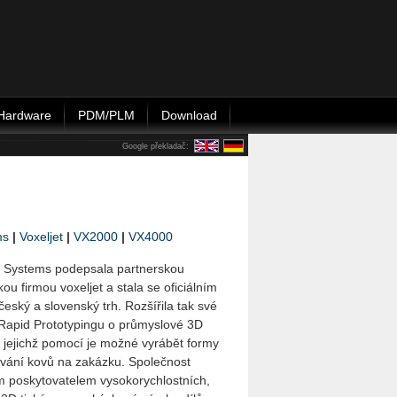
Hardware
PDM/PLM
Download
Google překladač:
ms
|
Voxeljet
|
VX2000
|
VX4000
 Systems podepsala partnerskou
u firmou voxeljet a stala se oficiálním
český a slovenský trh. Rozšířila tak své
ti Rapid Prototypingu o průmyslové 3D
s jejichž pomocí je možné vyrábět formy
évání kovů na zakázku. Společnost
ím poskytovatelem vysokorychlostních,