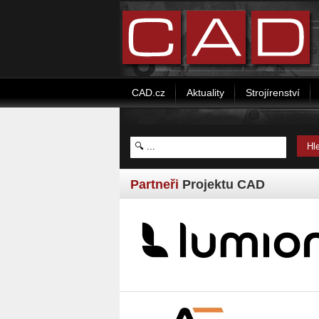
CAD.cz
Aktuality
Strojírenství
Partneři
Projektu CAD