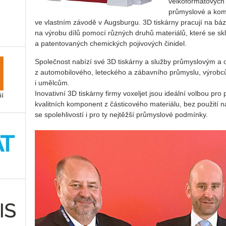
velkoformátových 
průmyslové a kome
ve vlastním závodě v Augsburgu. 3D tiskárny pracují na bázi
na výrobu dílů pomocí různých druhů materiálů, které se skl
a patentovaných chemických pojivových činidel.
Společnost nabízí své 3D tiskárny a služby průmyslovým 
z automobilového, leteckého a zábavního průmyslu, výrobc
i umělcům.
Inovativní 3D tiskárny firmy voxeljet jsou ideální volbou pr
kvalitních komponent z částicového materiálu, bez použití ná
se spolehlivostí i pro ty nejtěžší průmyslové podmínky.