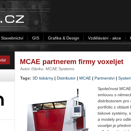
Stavebnictví
GIS
Grafika & Design
Vzdělávání - akce
MCAE partnerem firmy voxeljet
Autor článku: MCAE Systems
Tags:
3D tiskárny
|
Distributor
|
MCAE
|
Partnerství
|
Syste
Společnost MCAE
smlouvu s německo
distributorem pro 
portfolio z oblas
tiskové systémy, 
a modely pro odl
voxeljet je předn