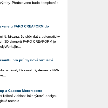
í vý­ro­by. Před­sta­ve­no bude kom­plet­ní p...
3D skeneru FARO CREAFORM do
. břez­na, že sběr dat z au­to­ma­tic­ky
ko­vých 3D ske­ne­rů FARO CREA­FORM je
o­ly­Works|In...
ssaultu pro průmyslová virtuální
du ozná­mi­ly Das­sault Sys­tè­mes a NVI­
ké...
oup a Capone Motorsports
 ře­še­ní v ob­las­ti in­že­nýr­ství, de­sig­nu
gic­ké tech­nic­...