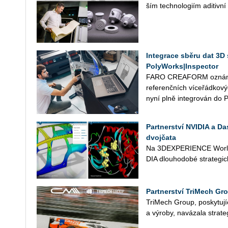
ším tech­no­lo­giím adi­tiv­n
Integrace sběru dat 
PolyWorks|Inspector
FARO CREA­FORM ozná­mil 5
re­fe­renč­ních ví­ce­řád­
nyní plně in­te­gro­ván do P
Partnerství NVIDIA a Da
dvojčata
Na 3D­EX­PE­RI­EN­CE Worl­
DIA dlou­ho­do­bé stra­te­gic­
Partnerství TriMech Gr
Tri­Mech Group, po­sky­tu­jí­cí
a vý­ro­by, na­vá­za­la stra­te­