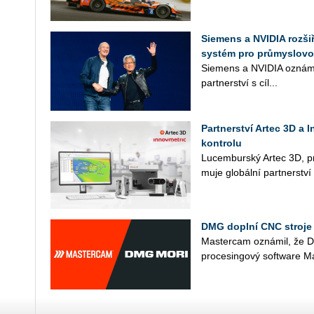
Siemens a NVIDIA rozšiř
systém pro průmyslovo
Sie­mens a NVI­DIA ozná­mi­ly
part­ner­ství s cíl...
Partnerství Artec 3D a 
kontrolu
Lu­cem­bur­ský Artec 3D, prů
mu­je glo­bál­ní part­ner­stv
DMG doplní CNC stroje
Mas­ter­cam ozná­mil, že 
pro­cesin­go­vý soft­ware Mas