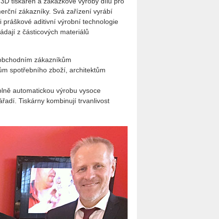
3D tiskáren a zakázkové výroby dílů pro
rční zákazníky. Svá zařízení vyrábí
 práškové aditivní výrobní technologie
ádají z částicových materiálů
a obchodním zákazníkům
ům spotřebního zboží, architektům
o plně automatickou výrobu vysoce
řadí. Tiskárny kombinují trvanlivost