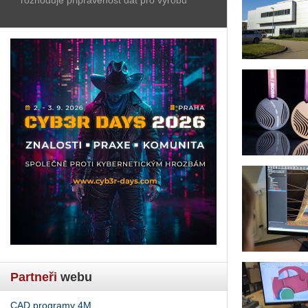
Partneři
webu
CAD programy 4M