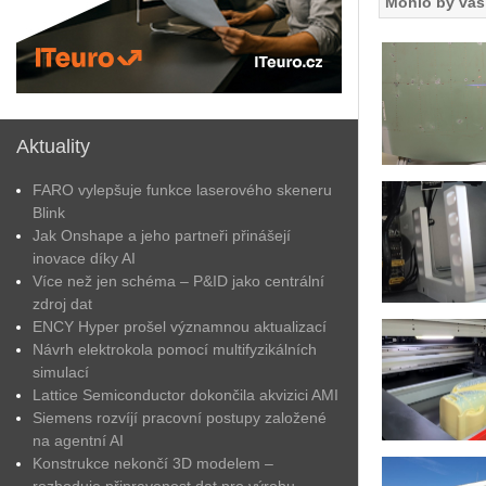
Mohlo by vás 
Aktuality
FARO vylepšuje funkce laserového skeneru
Blink
Jak Onshape a jeho partneři přinášejí
inovace díky AI
Více než jen schéma – P&ID jako centrální
zdroj dat
ENCY Hyper prošel významnou aktualizací
Návrh elektrokola pomocí multifyzikálních
simulací
Lattice Semiconductor dokončila akvizici AMI
Siemens rozvíjí pracovní postupy založené
na agentní AI
Konstrukce nekončí 3D modelem –
rozhoduje připravenost dat pro výrobu