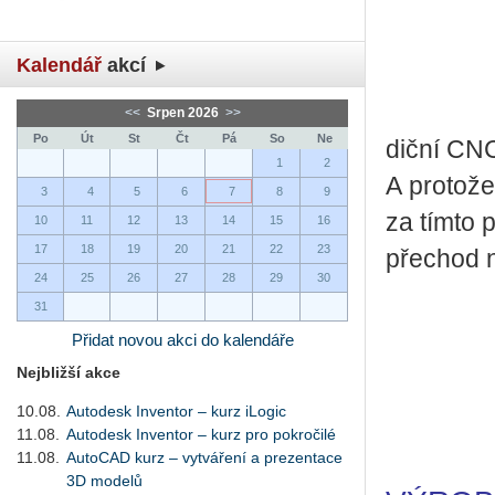
Kalendář
akcí
<<
Srpen 2026
>>
Po
Út
St
Čt
Pá
So
Ne
dič­ní CNC
1
2
A pro­to­že
3
4
5
6
7
8
9
za tímto př
10
11
12
13
14
15
16
17
18
19
20
21
22
23
pře­chod na
24
25
26
27
28
29
30
31
Přidat novou akci do kalendáře
Nejbližší akce
10.08.
Autodesk Inventor – kurz iLogic
11.08.
Autodesk Inventor – kurz pro pokročilé
11.08.
AutoCAD kurz – vytváření a prezentace
3D modelů