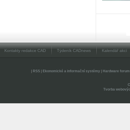
Kontakty redakce CAD
Týdeník CADnews
Kalendář akcí
|
RSS
|
Ekonomické a informační systémy
|
Hardware forum
Tvorba webovýc