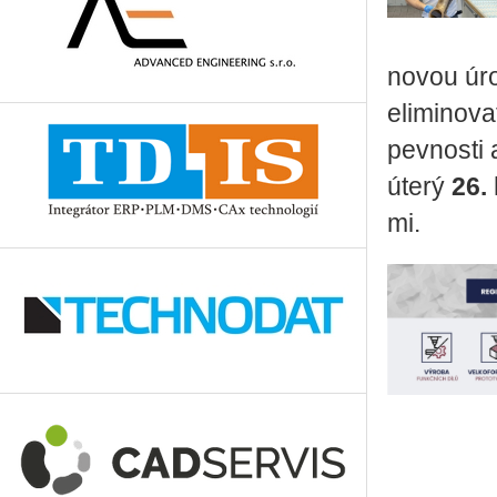
novou úrov
eli­mi­no­v
pev­nos­ti 
úterý
26.
mi.