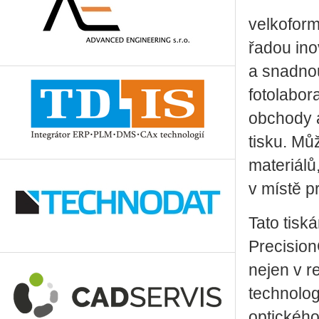
velkoform
řadou ino
a snadno
fotolabor
obchody a
tisku. Mů
materiálů
v místě p
Tato tisk
Precision
nejen v r
technolog
optického