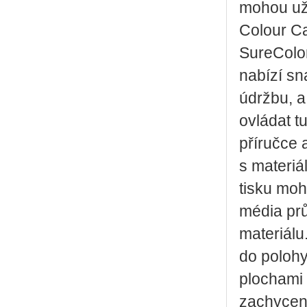
mohou uži
Colour Ca
SureColo
nabízí s
údržbu, a
ovládat t
příručce
s materiá
tisku moh
média prů
materiálu
do polohy
plochami č
zachycený