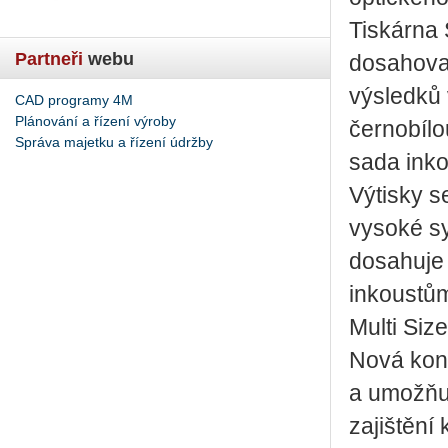
Tiskárna 
Partneři
webu
dosahovat
výsledků 
CAD programy 4M
Plánování a řízení výroby
černobílo
Správa majetku a řízení údržby
sada ink
Výtisky s
vysoké sy
dosahuje 
inkoustům
Multi Siz
Nová kons
a umožňuj
zajištění