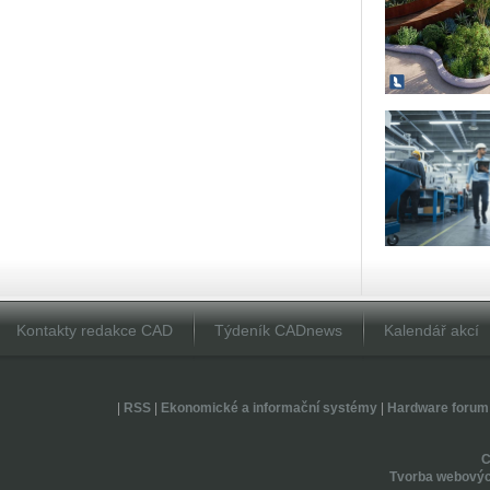
Kontakty redakce CAD
Týdeník CADnews
Kalendář akcí
|
RSS
|
Ekonomické a informační systémy
|
Hardware forum
Tvorba webovýc