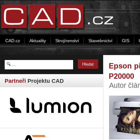
CAD.cz
Aktuality
Strojírenství
Stavebnictví
GIS
Epson př
P20000
Partneři
Projektu CAD
Autor čl