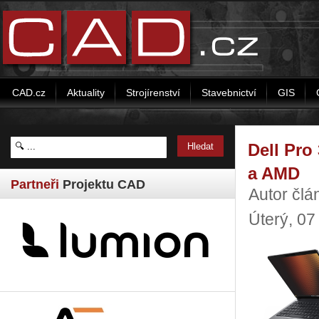
CAD.cz
Aktuality
Strojírenství
Stavebnictví
GIS
Dell Pro
a AMD
Partneři
Projektu CAD
Autor člá
Úterý, 0