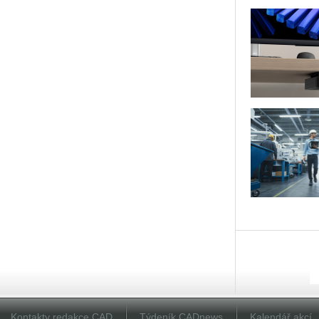
Kontakty redakce CAD
Týdeník CADnews
Kalendář akcí