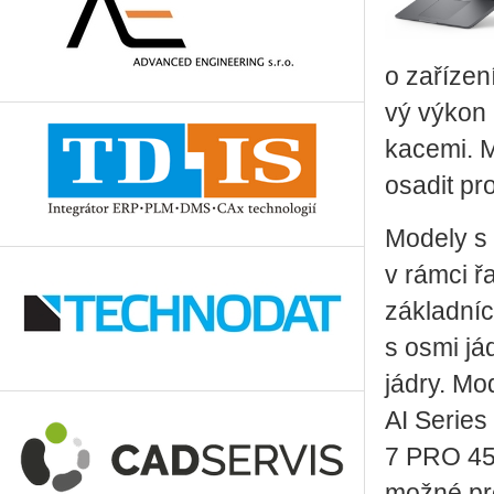
o za­ří­ze­
vý výkon p
ka­ce­mi. 
osa­dit pr
Mo­de­ly s 
v rámci řa
zá­klad­n
s osmi já
jádry. Mo­
AI Se­ries
7 PRO 450 
možné pro o