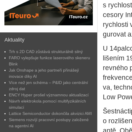
s rych­los
ce­so­ry I
rych­los­ti
gu­ro­vat a
Aktuality
U 14­pal­c
Trh s 2D CAD zůstává strukturálně silný
li­še­ním
FARO vylepšuje funkce laserového skeneru
Blink
rev­né­ho p
Jak Onshape a jeho partneři přinášejí
inovace díky AI
frek­ven­ce
Více než jen schéma – P&ID jako centrální
va, tech­n
zdroj dat
ENCY Hyper prošel významnou aktualizací
Low Powe
Návrh elektrokola pomocí multifyzikálních
simulací
Šest­nác­t
Lattice Semiconductor dokončila akvizici AMI
Siemens rozvíjí pracovní postupy založené
o roz­li­še
na agentní AI
an­tě. Obě 