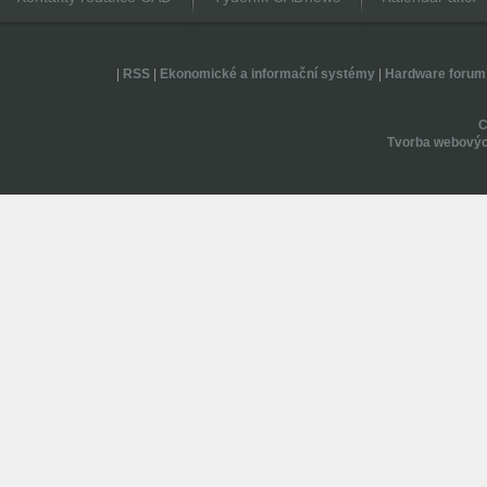
|
RSS
|
Ekonomické a informační systémy
|
Hardware forum
Tvorba webovýc