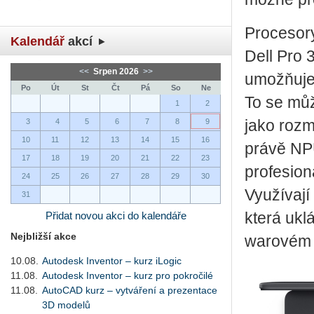
Pro­ce­so­
Kalendář
akcí
Dell Pro 3
<<
Srpen 2026
>>
umož­ňuje a
Po
Út
St
Čt
Pá
So
Ne
To se může
1
2
3
4
5
6
7
8
9
jako roz­ma
10
11
12
13
14
15
16
právě NPU 
17
18
19
20
21
22
23
pro­fe­si­o
24
25
26
27
28
29
30
Vy­u­ží­va­
31
Přidat novou akci do kalendáře
která uklá
Nejbližší akce
wa­ro­vém 
10.08.
Autodesk Inventor – kurz iLogic
11.08.
Autodesk Inventor – kurz pro pokročilé
11.08.
AutoCAD kurz – vytváření a prezentace
3D modelů