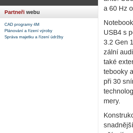
a 60 Hz ob­
Partneři
webu
No­te­boo­k
CAD programy 4M
Plánování a řízení výroby
USB4 s pod
Správa majetku a řízení údržby
3.2 Gen 1 
zál­ní audi
také ex­te
te­boo­ky
při 30 sní
tech­no­lo
me­ry.
Kon­struk­
snad­něj­ší