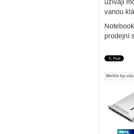
u­ží­va­jí
va­nou klá­v
No­te­boo­
pro­dej­ní s
Mohlo by vás 