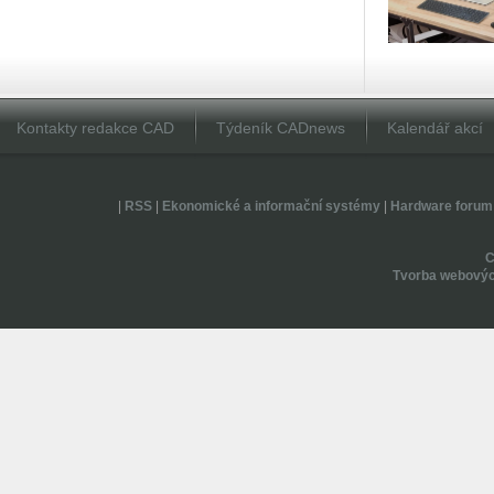
Kontakty redakce CAD
Týdeník CADnews
Kalendář akcí
|
RSS
|
Ekonomické a informační systémy
|
Hardware forum
Tvorba webovýc