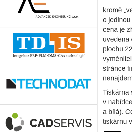
kromě „ve
o jedinou
cena je z
uvedena c
plochu 22
vyměnitel
stránce f
nenajdem
Tiskárna 
v nabídce
a bílá). 
tiskárnu 