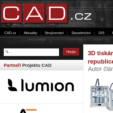
CAD.cz
Aktuality
Strojírenství
Stavebnictví
GIS
3D tiská
republic
Partneři
Projektu CAD
Autor člá