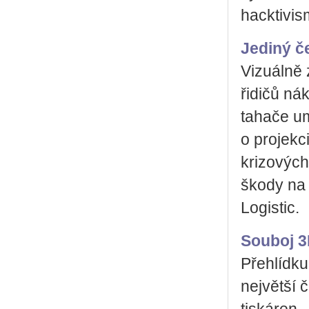
hacktivis
Jediný č
Vizuálně 
řidičů ná
tahače um
o projekc
krizových
škody na 
Logistic.
Souboj 3D
Přehlídku
největší 