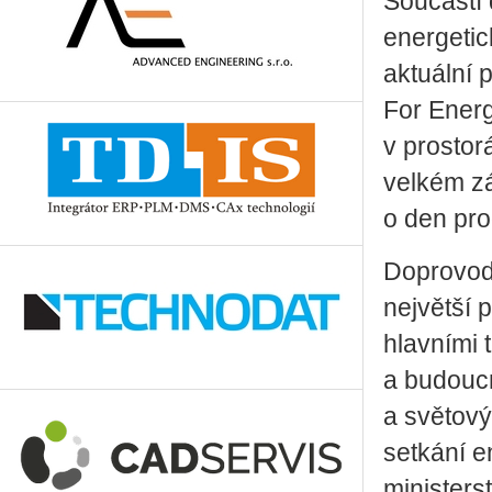
Součástí
energetic
aktuální 
For Energ
v prosto
velkém zá
o den pro
Doprovodn
největší 
hlavními 
a budoucn
a světov
setkání e
ministers