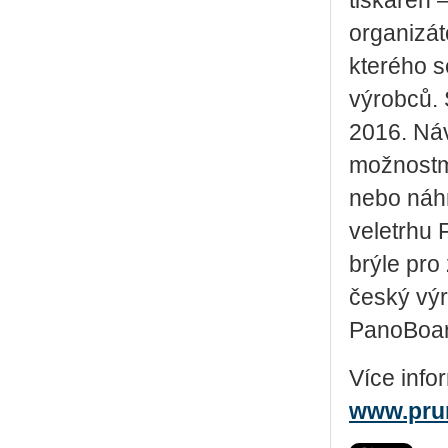
tiskáren 
organizát
kterého s
výrobců. 
2016. Ná
možnostmi
nebo náhr
veletrhu 
brýle pro 
český výr
PanoBoard
Více info
www.prum