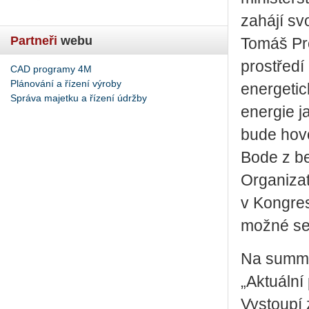
zahájí sv
Partneři
webu
Tomáš Pro
prostředí
CAD programy 4M
Plánování a řízení výroby
energetic
Správa majetku a řízení údržby
energie j
bude hovo
Bode z be
Organizat
v Kongres
možné se
Na summi
„Aktuální
Vystoupí 