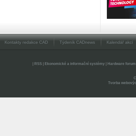
Kontakty redakce CAD
Týdeník CADnews
Kalendář akcí
|
RSS
|
Ekonomické a informační systémy
|
Hardware forum
Tvorba webovýc