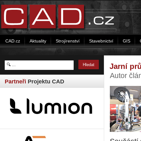
CAD.cz
Aktuality
Strojírenství
Stavebnictví
GIS
Jarní pr
Autor čl
Partneři
Projektu CAD