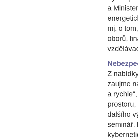
a Ministe
energetic
mj. o tom
oborů, fi
vzdělávac
Nebezpeč
Z nabídk
zaujme n
a rychle“
prostoru,
dalšího v
seminář, 
kyberneti