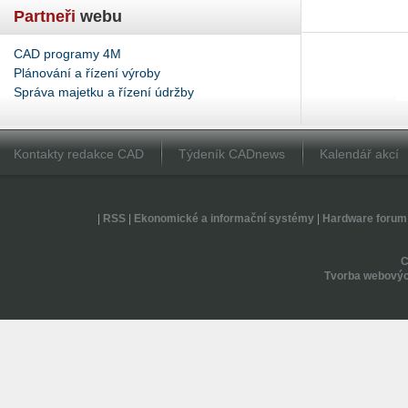
Partneři
webu
CAD programy 4M
Plánování a řízení výroby
Správa majetku a řízení údržby
Kontakty redakce CAD
Týdeník CADnews
Kalendář akcí
|
RSS
|
Ekonomické a informační systémy
|
Hardware forum
Tvorba webovýc