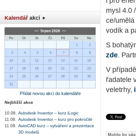
i pro ener
my­sl 4.0 /
Kalendář
akcí
ce/umělá in
vodík a pa
<<
Srpen 2026
>>
Po
Út
St
Čt
Pá
So
Ne
S bo­ha­t
1
2
3
4
5
6
7
8
9
zde
. Part
10
11
12
13
14
15
16
V pří­pa­dě
17
18
19
20
21
22
23
24
25
26
27
28
29
30
řa­da­te­
31
ve­letrhy,
Přidat novou akci do kalendáře
Nejbližší akce
10.08.
Autodesk Inventor – kurz iLogic
11.08.
Autodesk Inventor – kurz pro pokročilé
11.08.
AutoCAD kurz – vytváření a prezentace
3D modelů
Mohlo by vás 