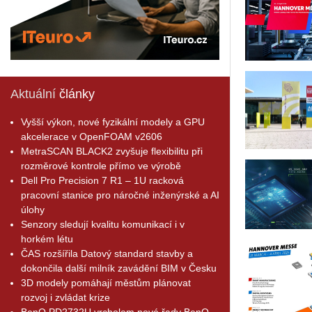
Aktuální
články
Vyšší výkon, nové fyzikální modely a GPU
akcelerace v OpenFOAM v2606
MetraSCAN BLACK2 zvyšuje flexibilitu při
rozměrové kontrole přímo ve výrobě
Dell Pro Precision 7 R1 – 1U racková
pracovní stanice pro náročné inženýrské a AI
úlohy
Senzory sledují kvalitu komunikací i v
horkém létu
ČAS rozšířila Datový standard stavby a
dokončila další milník zavádění BIM v Česku
3D modely pomáhají městům plánovat
rozvoj i zvládat krize
BenQ PD2732U vrcholem nové řady BenQ