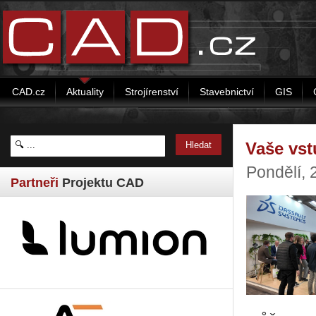
CAD.cz
Aktuality
Strojírenství
Stavebnictví
GIS
Vaše vs
Pondělí,
Partneři
Projektu CAD