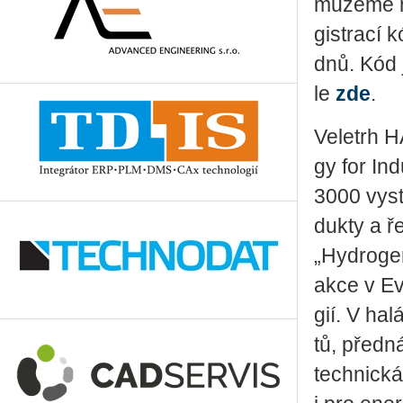
mů­že­me 
gis­tra­cí
dnů. Kód j
le
zde
.
Ve­letrh 
gy for In­
3000 vy­sta
duk­ty a ře
„Hyd­ro­ge
akce v Ev­
gií. V ha­
tů, před­ná
tech­nic­ká