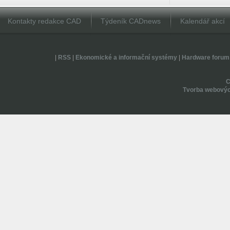
Kontakty redakce CAD
Týdeník CADnews
Kalendář akcí
|
RSS
|
Ekonomické a informační systémy
|
Hardware forum
Tvorba webovýc