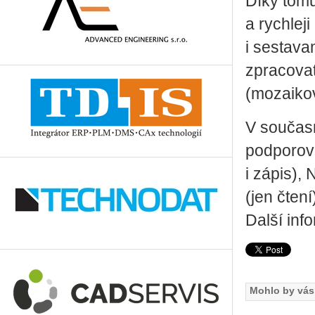
Díky tom
a rychlej
i sestava
zpracovat
(mozaikov
V součas
podporová
i zápis), 
(jen čtení
Další inf
Mohlo by vás 