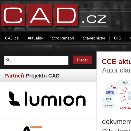
CAD.cz
Aktuality
Strojírenství
Stavebnictví
GIS
CCE aktu
Autor čl
Partneři
Projektu CAD
dokumentů