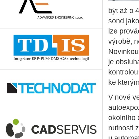
být až o 
sond jak
lze prová
výrobě, n
Novinkou 
je obsluh
kontrolou
ke kterým
V nové ve
autoexpoz
okolního 
nutnosti 
u automat