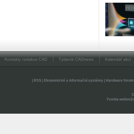
Kontakty redakce CAD
Týdeník CADnews
Kalendář akcí
|
RSS
|
Ekonomické a informační systémy
|
Hardware forum
Tvorba webovýc