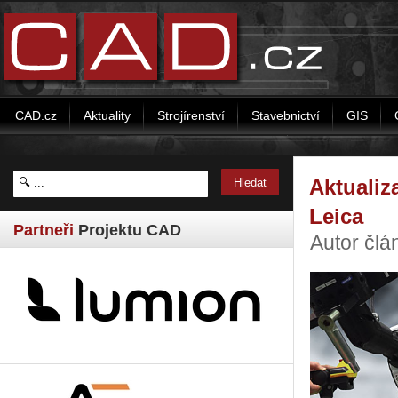
CAD.cz
Aktuality
Strojírenství
Stavebnictví
GIS
Aktualiz
Leica
Partneři
Projektu CAD
Autor člá