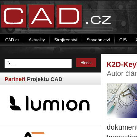
CAD.cz
Aktuality
Strojírenství
Stavebnictví
GIS
K2D-Key
Autor člá
Partneři
Projektu CAD
dokumenta