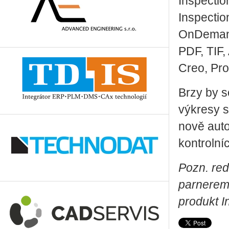
Inspectio
Inspecti
OnDemand
PDF, TIF
Creo, Pr
Brzy by s
výkresy s
nově auto
kontrolní
Pozn. re
parnerem
produkt 