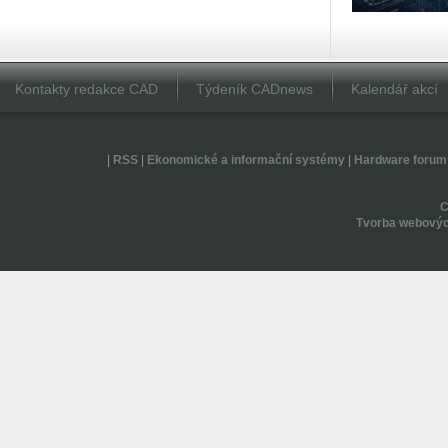
Kontakty redakce CAD
Týdeník CADnews
Kalendář akcí
|
RSS
|
Ekonomické a informační systémy
|
Hardware forum
Tvorba webovýc