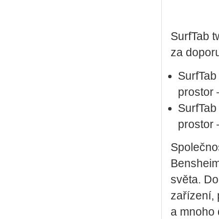
SurfTab t
za dopor
SurfTab
prostor 
SurfTab
prostor 
Společno
Bensheim
světa. Do 
zařízení,
a mnoho 