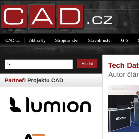
CAD.cz
Aktuality
Strojírenství
Stavebnictví
GIS
Tech Dat
Autor člá
Partneři
Projektu CAD