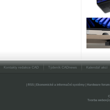
Kontakty redakce CAD
Týdeník CADnews
Kalendář akcí
|
RSS
|
Ekonomické a informační systémy
|
Hardware forum
Tvorba webovýc