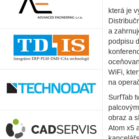
která je 
Distribuč
a zahrnuj
podpisu d
konferenc
oceňovaný
WiFi, kte
na opera
SurfTab t
palcovým 
obraz a s
Atom x5 a
kancelářs