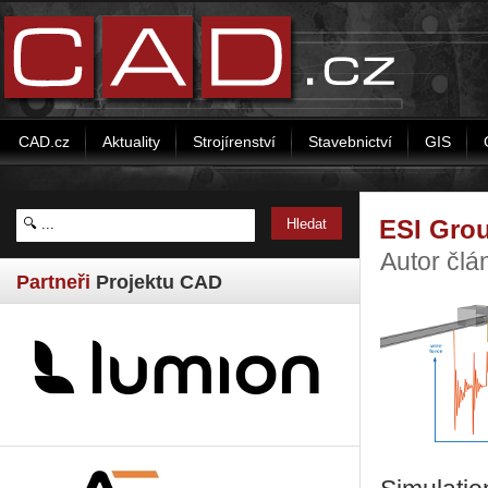
CAD.cz
Aktuality
Strojírenství
Stavebnictví
GIS
ESI Grou
Autor člá
Partneři
Projektu CAD