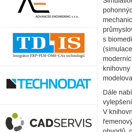
Simulatio
pohonných
mechanic
průmyslov
s biomedi
(simulace
moderních
knihovny 
modelovac
Dále nabíz
vylepšení
V knihovn
řemenovýc
obvodů, 