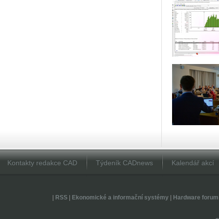
Kontakty redakce CAD
Týdeník CADnews
Kalendář akcí
|
RSS
|
Ekonomické a informační systémy
|
Hardware forum