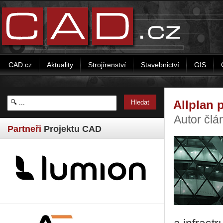
CAD.cz
Aktuality
Strojírenství
Stavebnictví
GIS
Allplan 
Autor člá
Partneři
Projektu CAD