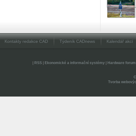
Kontakty redakce CAD
Týdeník CADnews
Kalendář akcí
|
RSS
|
Ekonomické a informační systémy
|
Hardware forum
Tvorba webovýc