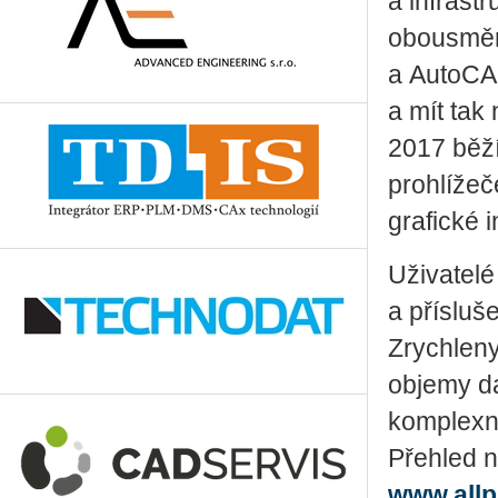
a infrastr
obousměrn
a AutoCA
a mít tak 
2017 běží
prohlížeč
grafické 
Uživatelé
a přísluše
Zrychleny
objemy da
komplexní
Přehled n
www.allp