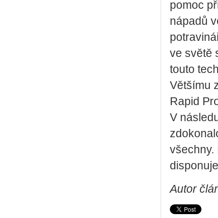
pomoc při
nápadů ve
potraviná
ve světě 
touto tech
Většímu z
Rapid Pro
V následu
zdokonalo
všechny. 
disponuje
Autor člá