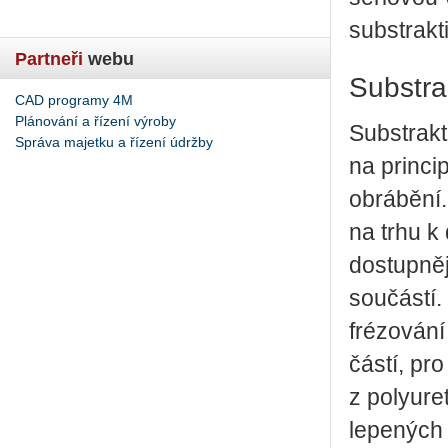
substrakti
Partneři
webu
Substra
CAD programy 4M
Plánování a řízení výroby
Substrakt
Správa majetku a řízení údržby
na princi
obrábění.
na trhu k
dostupněj
součástí.
frézování
částí, pr
z polyure
lepených 