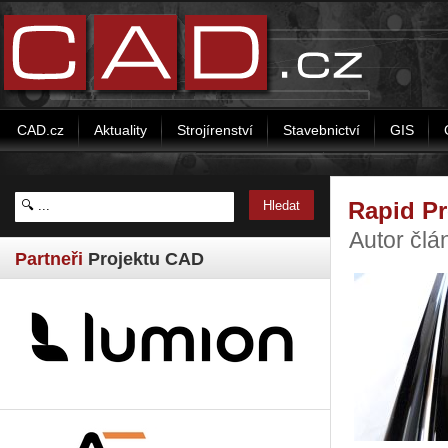
CAD.cz
Aktuality
Strojírenství
Stavebnictví
GIS
Rapid Pr
Autor člá
Partneři
Projektu CAD