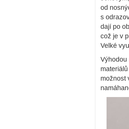
od nosnýc
s odrazov
dají po o
což je v 
Velké vyu
Výhodou s
materiálů
možnost v
namáhané