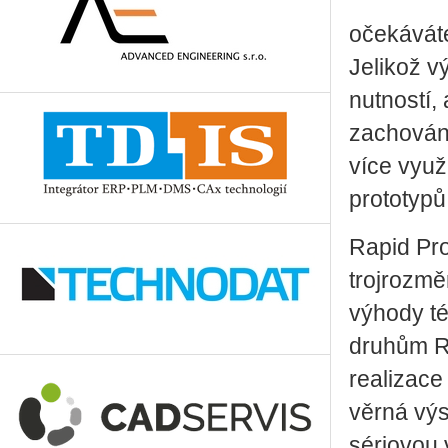
očekáváte
Jelikož v
nutností,
zachování
více využ
prototypů
Rapid Pro
trojrozmě
výhody té
druhům Ra
realizace
věrná výs
sériovou 