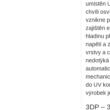
umístěn U
chvíli os
vznikne p
zajištěn 
hladinu p
napětí a 
vrstvy a 
nedotýká 
automatic
mechanick
do UV kom
výrobek j
3DP – 3