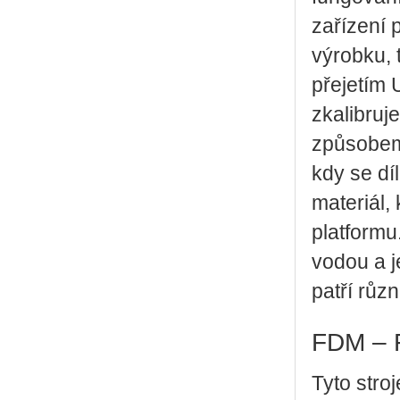
zařízení p
výrobku, 
přejetím 
zkalibruj
způsobem 
kdy se dí
materiál,
platformu
vodou a j
patří růz
FDM – F
Tyto stro