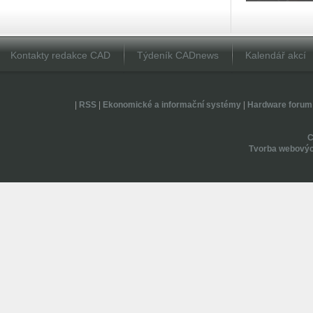
Kontakty redakce CAD
Týdeník CADnews
Kalendář akcí
|
RSS
|
Ekonomické a informační systémy
|
Hardware forum
Tvorba webovýc