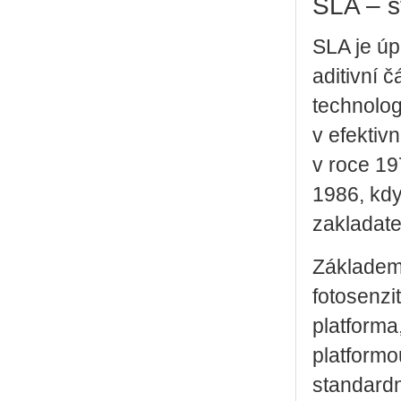
SLA – s
SLA je úp
aditivní č
technolog
v efektiv
v roce 19
1986, kd
zakladate
Základem 
fotosenzi
platforma
platformo
standardn