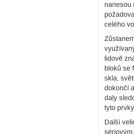
nanesou n
požadovan
celého vo
Zůstaneme
využívaný
lidově zn
bloků se 
skla, svě
dokončí a
daly sled
tyto prvky
Další vel
sériovým, 