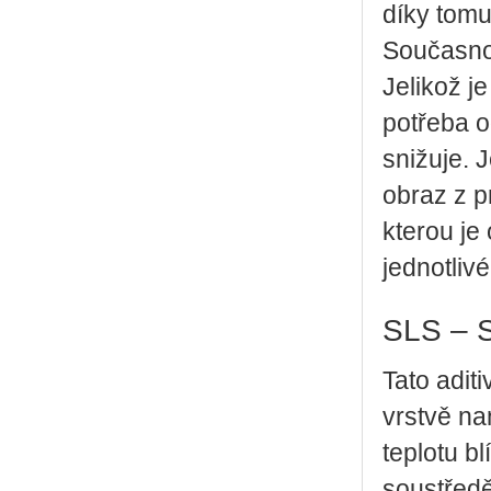
díky tomu
Současno
Jelikož je
potřeba o
snižuje. 
obraz z p
kterou je
jednotlivé
SLS – S
Tato adit
vrstvě na
teplotu b
soustředě