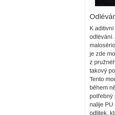
Odlévá
K aditivn
odlévání. 
malosério
je zde mo
z pružnéh
takový po
Tento mod
během něk
potřebný 
nalije PU
odlitek, 