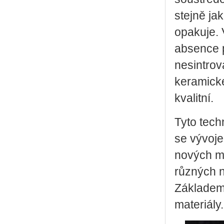
stejně ja
opakuje. 
absence p
nesintro
keramické
kvalitní.
Tyto tech
se vývoje
nových mo
různých n
Základem 
materiály.