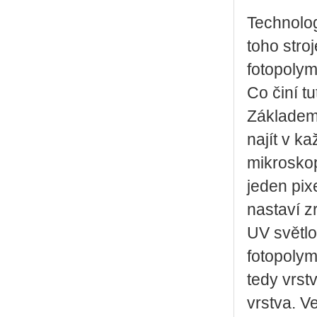
Technolog
toho stroj
fotopolym
Co činí t
Základem 
najít v k
mikroskop
jeden pix
nastaví z
UV světlo
fotopolym
tedy vrst
vrstva. V