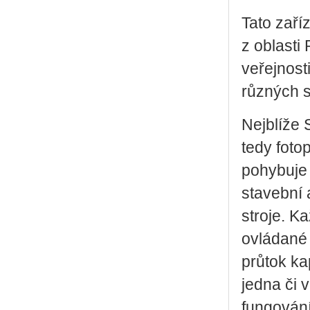
Tato zaří
z oblasti
veřejnost
různých s
Nejblíže 
tedy foto
pohybuje 
stavební 
stroje. K
ovládané 
průtok ka
jedna či 
fungování