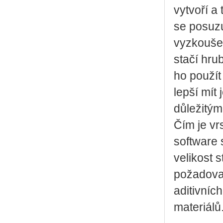
vytvoří a
se posuzu
vyzkoušet
stačí hru
ho použít
lepší mít
důležitým
Čím je vrs
software 
velikost 
požadovan
aditivníc
materiálů