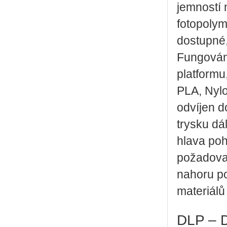
jemností 
fotopolym
dostupné,
Fungování
platformu
PLA, Nylo
odvíjen d
trysku dá
hlava poh
požadovan
nahoru po
materiálů 
DLP – D