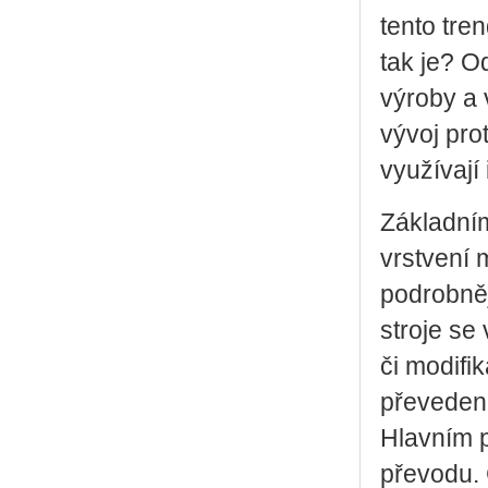
tento tre
tak je? O
výroby a 
vývoj pro
využívají
Základním
vrstvení 
podrobněj
stroje se
či modifi
převeden 
Hlavním p
převodu. 