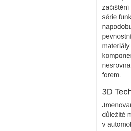
začištění 
série fun
napodobuj
pevnostní
materiály
komponent
nesrovnat
forem.
3D Tech
Jmenované
důležité 
v automob