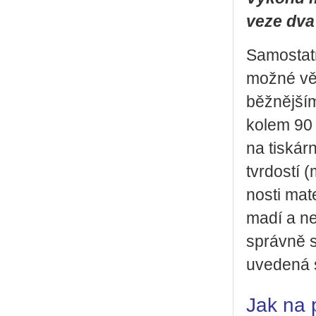
veze dva
Sa­mo­stat­
možné vě­n
běž­něj­ší
kolem 90 Sh
na tis­kár
tvr­dos­tí
nos­ti ma­t
ma­dí a ne
správ­ně s
uve­de­ná s
Jak na 