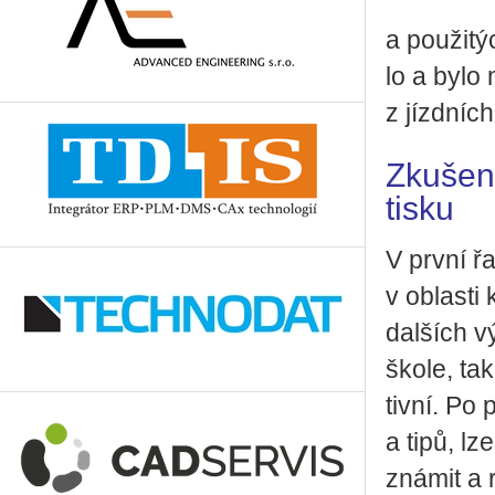
a po­u­ži­
lo a bylo 
z jízd­ních
Zkušen
tisku
V první řa
v ob­las­ti
dal­ších vý
škole, tak
tiv­ní. Po 
a tipů, lze
zná­mit a re