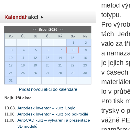
metod vý­r
to­ty­pu.
Kalendář
akcí
Pro vý­ro­
<<
Srpen 2026
>>
tách. Jedn
Po
Út
St
Čt
Pá
So
Ne
va­lo za t
1
2
3
4
5
6
7
8
9
a na­ma­zat 
10
11
12
13
14
15
16
je je­jich 
17
18
19
20
21
22
23
v ča­sech 
24
25
26
27
28
29
30
ma­te­ri­á
31
Přidat novou akci do kalendáře
lo v prů­b
Nejbližší akce
Pro tisk mo
10.08.
Autodesk Inventor – kurz iLogic
trys­ky o 
11.08.
Autodesk Inventor – kurz pro pokročilé
váž­ně PET
11.08.
AutoCAD kurz – vytváření a prezentace
3D modelů
roz­mě­ro­