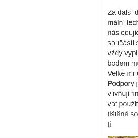
Za další dů
mál­ní tec
ná­sle­du­j
sou­čás­tí
vždy vy­pl
bodem mů­ž
Velké množ
Pod­po­ry 
vliv­ňují f
vat po­u­ži
tiš­tě­né s
ti.