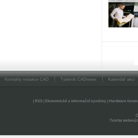
Kontakty redakce CAD
Týdeník CADnews
Kalendář akcí
|
RSS
|
Ekonomické a informační systémy
|
Hardware forum
Tvorba webovýc