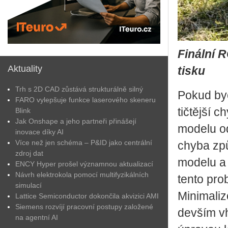
Finální 
Aktuality
tisku
Trh s 2D CAD zůstává strukturálně silný
Pokud bych
FARO vylepšuje funkce laserového skeneru
tič­těj­ší 
Blink
Jak Onshape a jeho partneři přinášejí
mo­de­lu od
inovace díky AI
Více než jen schéma – P&ID jako centrální
chyba způ­
zdroj dat
mo­de­lu a
ENCY Hyper prošel významnou aktualizací
Návrh elektrokola pomocí multifyzikálních
tento pro­
simulací
Mi­ni­ma­li
Lattice Semiconductor dokončila akvizici AMI
Siemens rozvíjí pracovní postupy založené
de­vším vho
na agentní AI