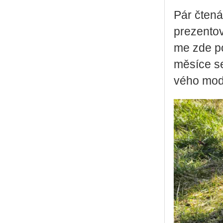
Pár čte­ná­
pre­zen­to­
me zde po­p
mě­sí­ce se
vé­ho mo­de