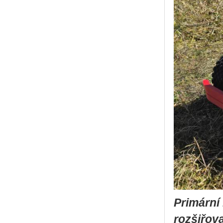
Primární
rozšiřov