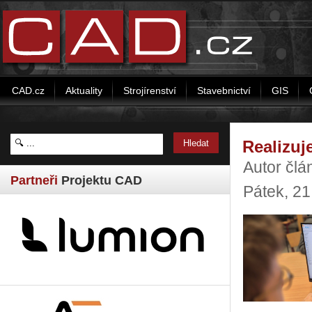
CAD.cz
Aktuality
Strojírenství
Stavebnictví
GIS
Realizuj
Autor člá
Partneři
Projektu CAD
Pátek, 2