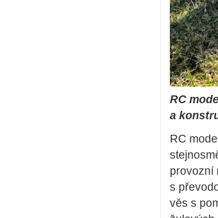
RC model
a konstr
RC model 
stej­no­sm
pro­voz­ní
s pře­vo­d
věs s po­m