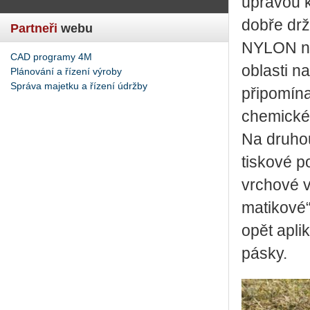
úpra­vou k
dobře drží
Partneři
webu
NYLON ne­d
CAD programy 4M
ob­las­ti 
Plánování a řízení výroby
Správa majetku a řízení údržby
při­po­mí­n
che­mic­ké 
Na dru­hou s
tis­ko­vé p
vr­cho­vé v
ma­ti­ko­v
opět apli­k
pásky.