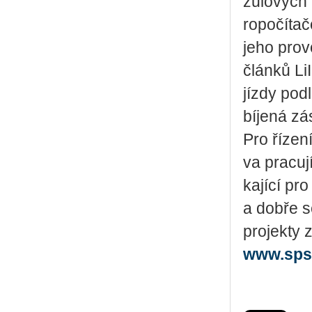
žu­lo­vých
ro­po­čí­ta
jeho pro­v
člán­ků Li
jízdy podl
bí­je­ná zá
Pro ří­ze­
va pra­cu­j
ka­jí­cí pro
a dobře se
pro­jek­ty 
www.sps