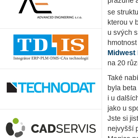
prázdné a
se strukt
kterou v 
u svých s
hmotnost
Midwest P
na 20 růz
Také nabí
byla beta
i u další
jako u sp
Jste si ji
nejvyšší 