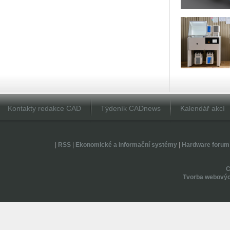
Kontakty redakce CAD
Týdeník CADnews
Kalendář akcí
|
RSS
|
Ekonomické a informační systémy
|
Hardware forum
Tvorba webovýc