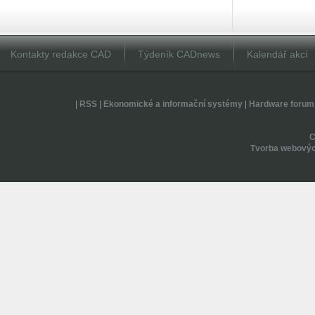
Kontakty redakce CAD
Týdeník CADnews
Kalendář akcí
|
RSS
|
Ekonomické a informační systémy
|
Hardware forum
Tvorba webovýc