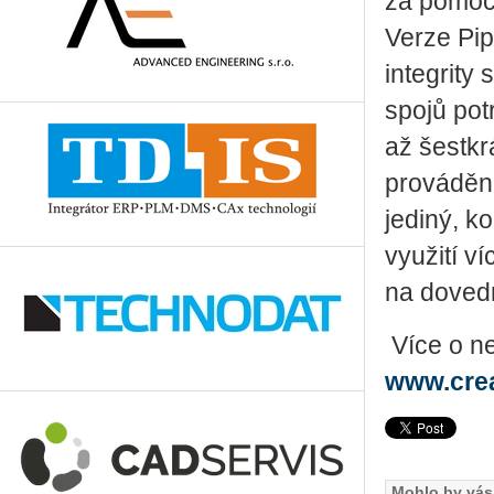
za pomoci
Verze Pip
integrity
spojů pot
až šestkrá
prováděn
je­di­ný,
využití v
na dovedn
Více o ne
www.cre
Mohlo by vás 