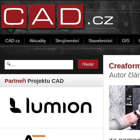
CAD.cz
Aktuality
Strojírenství
Stavebnictví
GIS
Creaform
Autor čl
Partneři
Projektu CAD