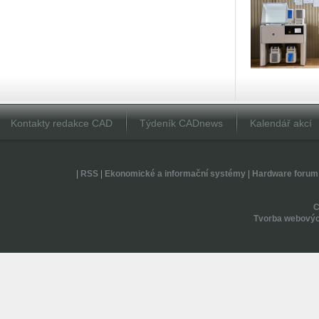
Kontakty redakce CAD
Týdeník CADnews
Kalendář akcí
|
RSS
|
Ekonomické a informační systémy
|
Hardware forum
Tvorba webovýc