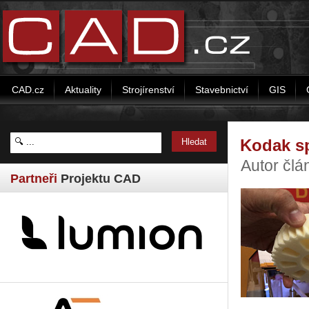
CAD.cz
Aktuality
Strojírenství
Stavebnictví
GIS
Kodak sp
Autor čl
Partneři
Projektu CAD