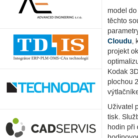
model do 
těchto sou
parametry
Cloudu
,
projekt o
op­ti­ma­l
Kodak 3D 
plochou 
výtlačník
Uživatel
tisk. Slu
hodin při
hodinovo