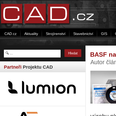
CAD.cz
Aktuality
Strojírenství
Stavebnictví
GIS
BASF nab
Autor čl
Partneři
Projektu CAD