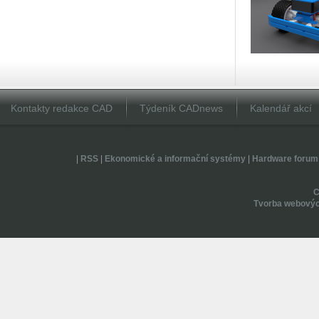
Kontakty redakce CAD
Týdeník CADnews
Kalendář akcí
|
RSS
|
Ekonomické a informační systémy
|
Hardware forum
Tvorba webovýc