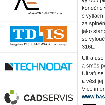
výrobu pl
konečné v
s výtlačn
za splněn
jako stan
se vylouč
316L.
Ultrafuse
a směs po
Ultrafuse
a vést je
Více info
www.bas