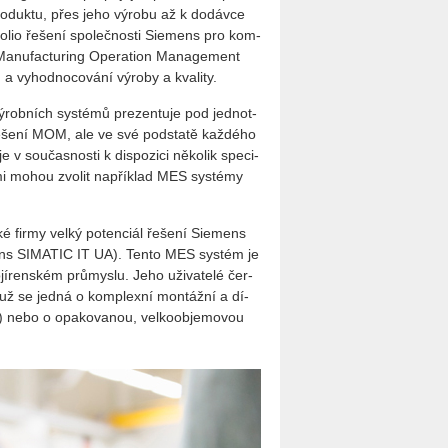
o­duk­tu, přes jeho vý­ro­bu až k do­dáv­ce
fo­lio ře­še­ní spo­leč­nos­ti Si­e­mens pro kom­
Ma­nu­factu­ring Ope­rati­on Ma­nage­ment
 a vy­hod­no­co­vá­ní vý­ro­by a kva­li­ty.
vý­rob­ních sys­té­mů pre­zen­tu­je pod jed­not­
­še­ní MOM, ale ve své pod­sta­tě kaž­dé­ho
 sou­čas­nos­ti k dis­po­zi­ci ně­ko­lik spe­ci­
 nimi mohou zvo­lit na­pří­klad MES sys­témy
é firmy velký po­ten­ci­ál ře­še­ní Si­e­mens
­mens SI­MA­TIC IT UA). Tento MES sys­tém je
jí­ren­ském prů­mys­lu. Jeho uži­va­te­lé čer­
, ať už se jedná o kom­plex­ní mon­táž­ní a dí­
by) nebo o opa­ko­va­nou, vel­ko­ob­je­mo­vou