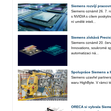
Siemens rozvíjí pracov
Sie­mens ozná­mil 26. 7. roz­
s NVI­DIA s cílem po­skyt­no
ní umělé in­te­li­...
Siemens získává Precis
Sie­mens ozná­mil 20. čer­ve
In­no­vati­ons, sou­kro­mé sp
au­to­ma­ti­za­ci ná­...
Spolupráce Siemens a H
Sie­mens uza­vřel part­ner­st
wa­ru HighBy­te. V rámci té
ORECA si vybrala Sieme