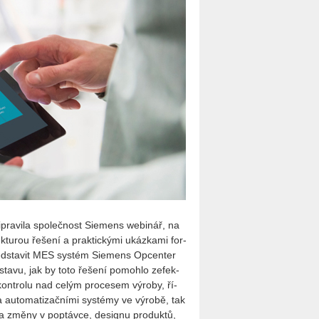
­pra­vi­la spo­leč­nost Si­e­mens webi­nář, na
­tu­rou ře­še­ní a prak­tic­ký­mi ukáz­ka­mi for­
d­sta­vit MES sys­tém Si­e­mens Op­cen­ter
­sta­vu, jak by toto ře­še­ní po­moh­lo ze­fek­
 kon­t­ro­lu nad celým pro­ce­sem vý­ro­by, ří­
i a au­to­ma­ti­zač­ní­mi sys­témy ve vý­ro­bě, tak
na změny v po­ptáv­ce, de­sig­nu pro­duk­tů,