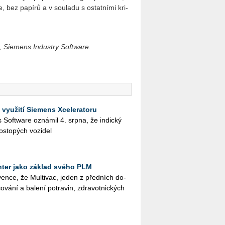
, bez pa­pí­rů a v sou­la­du s ostat­ní­mi kri­
 Siemens Industry Software.
 využití Siemens Xceleratoru
ies Soft­ware ozná­mil 4. srpna, že in­dic­ký
os­to­pých vo­zi­del
ter jako základ svého PLM
en­ce, že Mul­ti­vac, jeden z před­ních do­
o­vá­ní a ba­le­ní po­tra­vin, zdra­vot­nic­kých