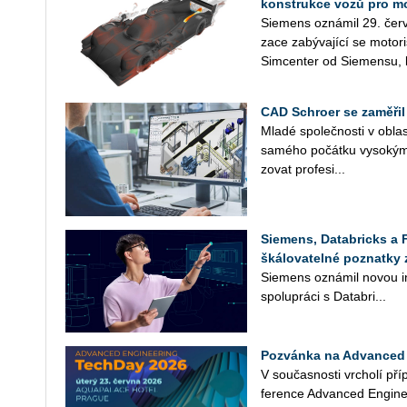
konstrukce vozů pro m
Sie­mens ozná­mil 29. červ
za­ce za­bý­va­jí­cí se mo­to­
Sim­cen­ter od Sie­men­su, k
CAD Schroer se zaměřil
Mladé spo­leč­nos­ti v ob­las­
sa­mé­ho po­čát­ku vy­so­kým
zo­vat pro­fe­si­...
Siemens, Databricks a 
škálovatelné poznatky 
Sie­mens ozná­mil novou in­
spo­lu­prá­ci s Da­ta­b­ri...
Pozvánka na Advanced 
V sou­čas­nos­ti vr­cho­lí pří
fe­ren­ce Advan­ced En­gi­ne