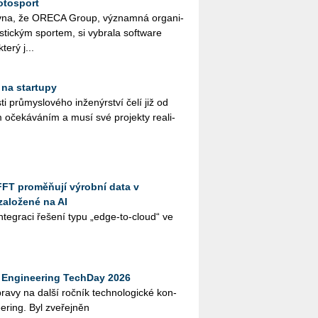
otosport
­na, že ORE­CA Group, vý­znam­ná or­ga­ni­
ris­tic­kým spor­tem, si vy­bra­la soft­ware
terý j...
 na startupy
ti prů­mys­lo­vé­ho in­že­nýr­ství čelí již od
 oče­ká­vá­ním a musí své pro­jek­ty re­a­li­
FFT proměňují výrobní data v
založené na AI
te­gra­ci ře­še­ní typu „edge-to-cloud“ ve
Engineering TechDay 2026
­pra­vy na další roč­ník tech­no­lo­gic­ké kon­
e­ring. Byl zve­řej­něn