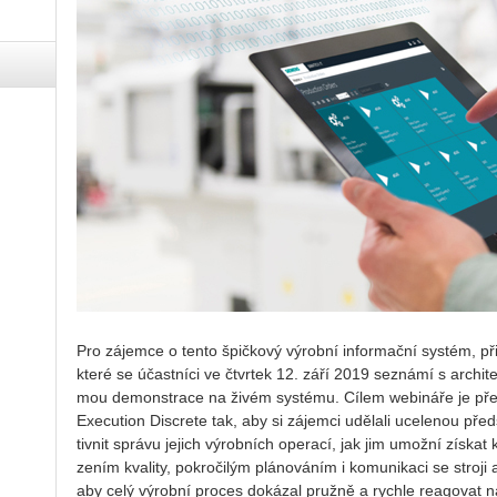
Pro zá­jem­ce o tento špič­ko­vý vý­rob­ní in­for­mač­ní sys­tém, při
které se účast­ní­ci ve čtvr­tek 12. září 2019 se­zná­mí s ar­chi­tek
mou de­mon­stra­ce na živém sys­té­mu. Cílem webi­ná­ře je pře
Execu­ti­on Dis­cre­te tak, aby si zá­jem­ci udě­la­li uce­le­nou před
tiv­nit sprá­vu je­jich vý­rob­ních ope­ra­cí, jak jim umož­ní zís­kat
ze­ním kva­li­ty, po­kro­či­lým plá­no­vá­ním i ko­mu­ni­ka­ci se stro­j
aby celý vý­rob­ní pro­ces do­ká­zal pruž­ně a rych­le re­a­go­vat 