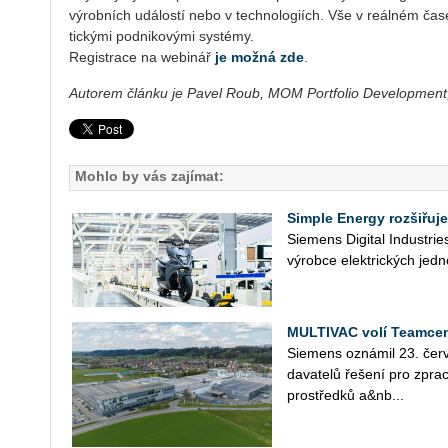
vý­rob­ních udá­los­tí nebo v tech­no­lo­gi­ích. Vše v re­ál­ném čase
tic­ký­mi pod­ni­ko­vý­mi sys­témy.
Re­gis­tra­ce na webi­nář
je možná zde
.
Autorem článku je Pavel Roub, MOM Portfolio Development,
Mohlo by vás zajímat:
Simple Energy rozšiřuje
Sie­mens Di­gi­tal In­du­st­r
vý­rob­ce elek­tric­kých jed­n
MULTIVAC volí Teamcen
Sie­mens ozná­mil 23. čer­v
da­va­te­lů ře­še­ní pro zpra­c
pro­střed­ků a&nb...