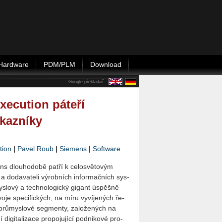
Hardware
PDM/PLM
Download
Google překladač:
ecution páteří
ákazníky
tion
|
Pavel Roub
|
Siemens
|
Software
ns dlou­ho­do­bě patří k ce­lo­svě­to­vým
a do­da­va­te­li vý­rob­ních in­for­mač­ních sys­
­lo­vý a tech­no­lo­gic­ký gi­gant úspěš­ně
vý­vo­je spe­ci­fic­kých, na míru vy­ví­je­ných ře­
prů­mys­lo­vé seg­men­ty, za­lo­že­ných na
di­gi­ta­li­za­ce pro­po­ju­jí­cí pod­ni­ko­vé pro­