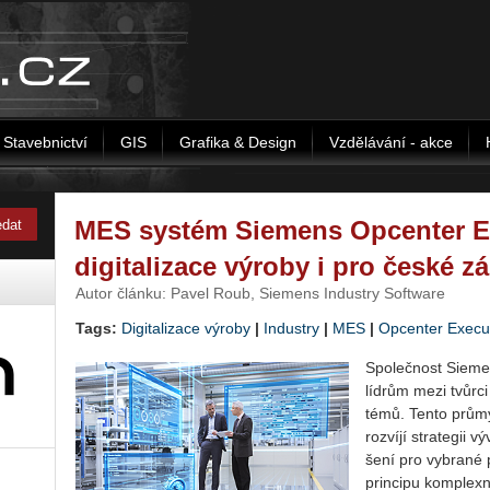
Stavebnictví
GIS
Grafika & Design
Vzdělávání - akce
MES systém Siemens Opcenter Ex
digitalizace výroby i pro české z
Autor článku: Pavel Roub, Siemens Industry Software
Tags:
Digitalizace výroby
|
Industry
|
MES
|
Opcenter Execu
Spo­leč­nost Si­e­me
lídrům mezi tvůr­ci 
té­mů. Tento prů­mys
roz­ví­jí stra­te­gii 
še­ní pro vy­bra­né 
prin­ci­pu kom­plex­ní 