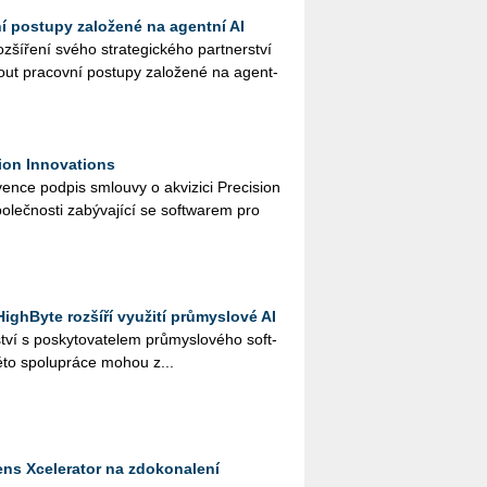
ní postupy založené na agentní AI
ší­ře­ní svého stra­te­gic­ké­ho part­ner­ství
ut pra­cov­ní po­stu­py za­lo­že­né na agent­
ion Innovations
n­ce pod­pis smlou­vy o akvi­zi­ci Pre­ci­si­on
o­leč­nos­ti za­bý­va­jí­cí se soft­warem pro
ighByte rozšíří využití průmyslové AI
ví s po­sky­to­va­te­lem prů­mys­lo­vé­ho soft­
to spo­lu­prá­ce mohou z...
ns Xcelerator na zdokonalení