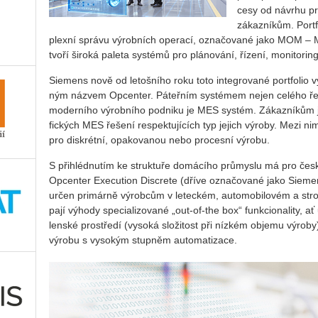
ce­sy od ná­vr­hu pr
zá­kaz­ní­kům. Port­
plex­ní sprá­vu vý­rob­ních ope­ra­cí, ozna­čo­va­né jako MOM – 
tvoří ši­ro­ká pa­le­ta sys­té­mů pro plá­no­vá­ní, ří­ze­ní, mo­ni­to­ring
Si­e­mens nově od le­toš­ní­ho roku toto in­te­gro­va­né port­fo­lio 
ným ná­zvem Op­cen­ter. Pá­teř­ním sys­té­mem nejen ce­lé­ho ře
mo­der­ní­ho vý­rob­ní­ho pod­ni­ku je MES sys­tém. Zá­kaz­ní­kům je v
fic­kých MES ře­še­ní re­spek­tu­jí­cích typ je­jich vý­ro­by. Mezi
pro dis­krét­ní, opa­ko­va­nou nebo pro­ces­ní vý­ro­bu.
S při­hléd­nu­tím ke struk­tu­ře do­má­cí­ho prů­mys­lu má pro česk
Op­cen­ter Execu­ti­on Dis­cre­te (dříve ozna­čo­va­né jako Si­e
určen pri­már­ně vý­rob­cům v le­tec­kém, au­to­mo­bi­lo­vém a stro­
pa­jí vý­ho­dy spe­ci­a­li­zo­va­né „out-of-the box“ funk­ci­o­na­li­ty
len­ské pro­stře­dí (vy­so­ká slo­ži­tost při níz­kém ob­je­mu vý­ro­
vý­ro­bu s vy­so­kým stup­něm au­to­ma­ti­za­ce.