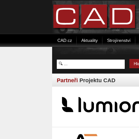
CAD.cz
Aktuality
Strojírenství
Partneři
Projektu CAD