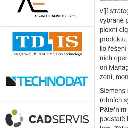
ví­jí stra­t
vy­bra­né 
plex­ní di­g
pro­duk­tu
lio ře­še­n
ních ope­r
on Ma­nage­
ze­ní, mo­ni
Si­e­mens n
rob­ních s
Pá­teř­ním
pod­sta­tě