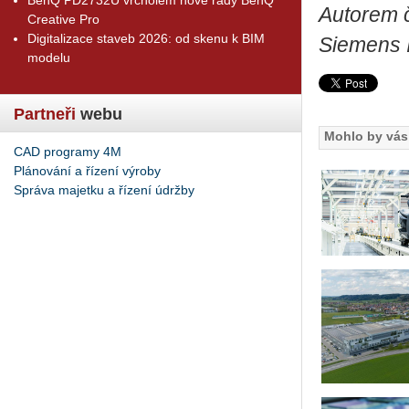
Autorem 
Creative Pro
Digitalizace staveb 2026: od skenu k BIM
Siemens I
modelu
Partneři
webu
Mohlo by vás 
CAD programy 4M
Plánování a řízení výroby
Správa majetku a řízení údržby