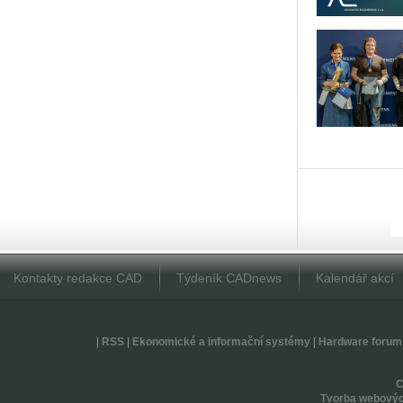
Kontakty redakce CAD
Týdeník CADnews
Kalendář akcí
|
RSS
|
Ekonomické a informační systémy
|
Hardware forum
Tvorba webovýc