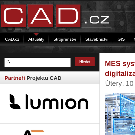
CAD.cz
Aktuality
Strojírenství
Stavebnictví
GIS
MES sys
digitali
Partneři
Projektu CAD
Úterý, 10