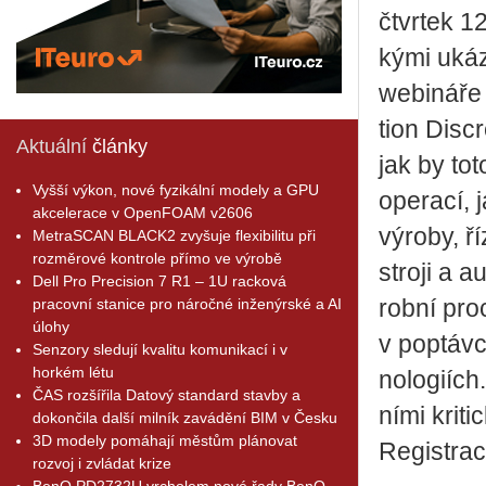
čtvr­tek 12
ký­mi ukáz
webi­ná­ře
ti­on Dis­c
Aktuální
články
jak by toto
Vyšší výkon, nové fyzikální modely a GPU
ope­ra­cí,
akcelerace v OpenFOAM v2606
vý­ro­by, ří
MetraSCAN BLACK2 zvyšuje flexibilitu při
rozměrové kontrole přímo ve výrobě
stro­ji a a
Dell Pro Precision 7 R1 – 1U racková
pracovní stanice pro náročné inženýrské a AI
rob­ní pro
úlohy
v po­ptáv­c
Senzory sledují kvalitu komunikací i v
horkém létu
no­lo­gi­íc
ČAS rozšířila Datový standard stavby a
ní­mi kri­t
dokončila další milník zavádění BIM v Česku
3D modely pomáhají městům plánovat
Re­gis­tra
rozvoj i zvládat krize
BenQ PD2732U vrcholem nové řady BenQ