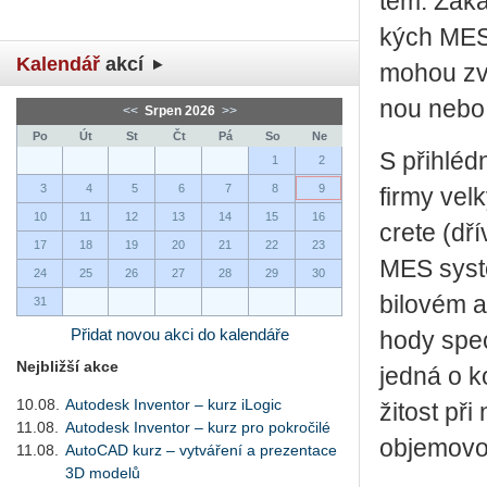
tém. Zá­kaz
kých MES ře
Kalendář
akcí
mohou zvo­
nou nebo p
<<
Srpen 2026
>>
Po
Út
St
Čt
Pá
So
Ne
S při­hléd
1
2
3
4
5
6
7
8
9
firmy velký
10
11
12
13
14
15
16
cre­te (dř
17
18
19
20
21
22
23
MES sys­té
24
25
26
27
28
29
30
bi­lo­vém a
31
Přidat novou akci do kalendáře
ho­dy spe­c
Nejbližší akce
jedná o ko
10.08.
Autodesk Inventor – kurz iLogic
ži­tost př
11.08.
Autodesk Inventor – kurz pro pokročilé
ob­je­mo­v
11.08.
AutoCAD kurz – vytváření a prezentace
3D modelů