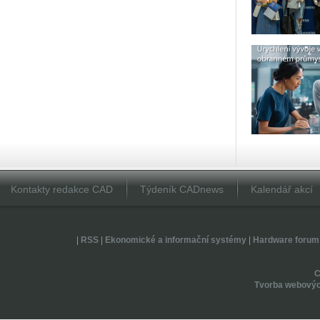
Kontakty redakce CAD
Týdeník CADnews
Kalendář akcí
|
RSS
|
Ekonomické a informační systémy
|
Hardware forum
Tvorba webovýc