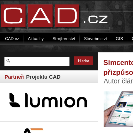
CAD.cz
Aktuality
Strojírenství
Stavebnictví
GIS
Simcente
přizpůso
Partneři
Projektu CAD
Autor čl