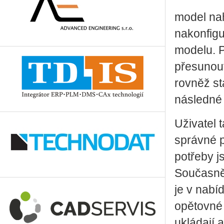
model na
nakonfigur
modelu. P
přesunou
rovněž s
následné z
Uživatel 
správné p
potřeby j
Současně
je v nabíd
opětovné 
ukládají 