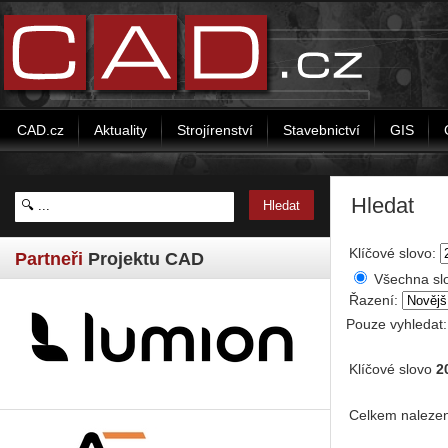
CAD.cz
Aktuality
Strojírenství
Stavebnictví
GIS
Hledat
Klíčové slovo:
Partneři
Projektu CAD
Všechna sl
Řazení:
Pouze vyhledat
Klíčové slovo
2
Celkem nalezen