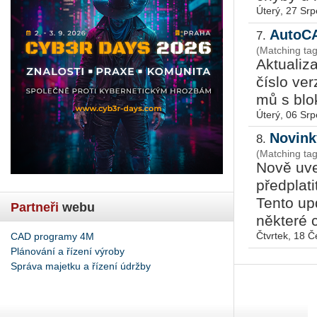
Úterý, 27 Sr
Au­to­C
7.
(Matching tag
Ak­tu­a­li
číslo verz
mů s blok
Úterý, 06 Sr
Novink
8.
(Matching tag
Nově uve
předplat
Tento up
Partneři
webu
některé 
Čtvrtek, 18 
CAD programy 4M
Plánování a řízení výroby
Správa majetku a řízení údržby