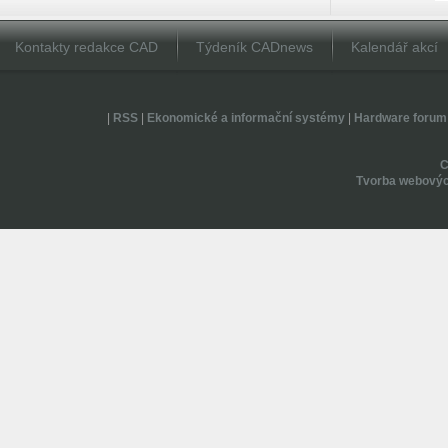
Kontakty redakce CAD
Týdeník CADnews
Kalendář akcí
|
RSS
|
Ekonomické a informační systémy
|
Hardware forum
Tvorba webovýc