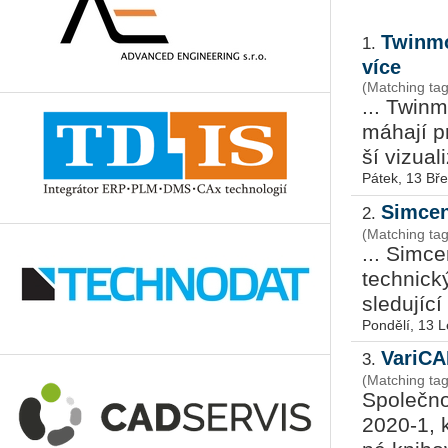
Twinmo
1.
více
(Matching ta
... Twin­m
má­ha­jí 
ší vi­zu­a­l
Pátek, 13 Bř
Simcen
2.
(Matching ta
... Sim­c
tech­nic­
sle­du­jí­c
Pondělí, 13 
VariCAD
3.
(Matching ta
Spo­leč­no
2020-1, kt