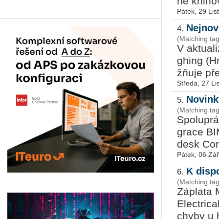
né knihov­
Pátek, 29 Li
Nejnov
4.
(Matching ta
V ak­tu­a
ghing (Hr
ž­ňu­je pře
Středa, 27 L
Novink
5.
(Matching ta
Spo­lu­prá
gra­ce BI
de­sk Con
Pátek, 06 Zář
K disp
6.
(Matching ta
Zá­pla­ta
Elect­ri­
chy­by u h