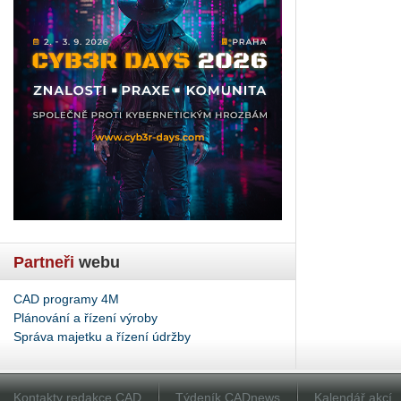
Partneři
webu
CAD programy 4M
Plánování a řízení výroby
Správa majetku a řízení údržby
Kontakty redakce CAD
Týdeník CADnews
Kalendář akcí