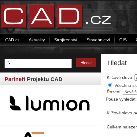
CAD.cz
Aktuality
Strojírenství
Stavebnictví
GIS
Hledat
Klíčové slovo:
Partneři
Projektu CAD
Všechna sl
Řazení:
Pouze vyhledat
Klíčové slovo
p
Celkem nalezen