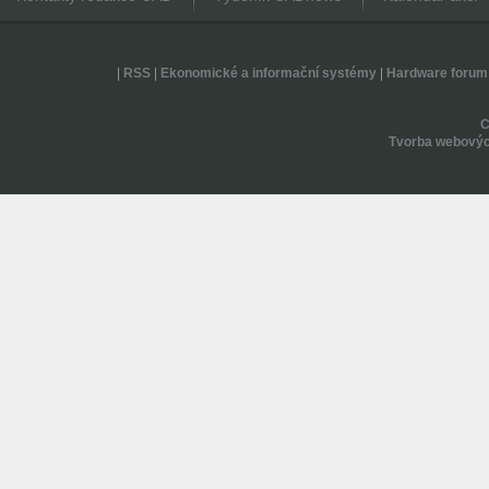
|
RSS
|
Ekonomické a informační systémy
|
Hardware forum
Tvorba webovýc