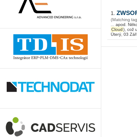
ZWSOF
1.
(Matching t
... apod. Něk
Cloud
Úterý, 03 Zář