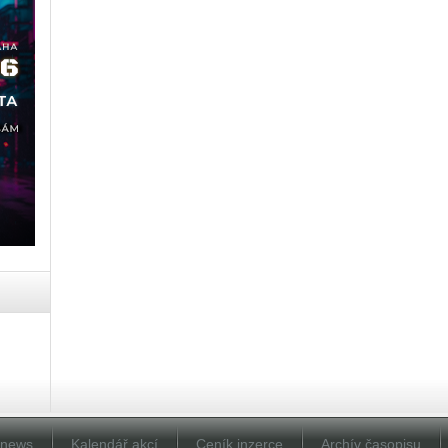
Dnews
Kalendář akcí
Ceník inzerce
Archív časopisu