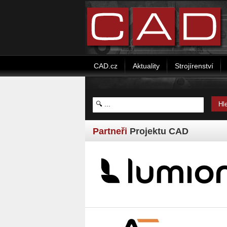
CAD.cz
Aktuality
Strojírenství
Partneři
Projektu CAD