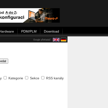
Hardware
PDM/PLM
Download
Google překladač:
ledat
ty
Kategorie
Sekce
RSS kanály