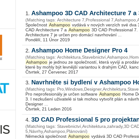
Ashampoo 3D CAD Architecture 7 a 
1.
(Matching tags: Architecture 7,Professional 7,Ashampoo,
Společnost
Ashampoo
vydává v nových verzích své dva
CAD Architecture 7 a
Ashampoo
3D CAD Professional 7.
Architecture 7 je určen pro domácí navrhování ...
Pondělí, 11 Únor 2019
Ashampoo Home Designer Pro 4
2.
(Matching tags: Architektura,Stavebnictví,Ashampoo,Home 
Ashampoo
je jednou ze společností, která vyvíjí a prodáv
které by mohly být levnější variantou k drahým CAD, kance
Čtvrtek, 27 Červenec 2017
Navrhněte si bydlení v Ashampoo H
3.
(Matching tags: Pro,Windows,Designer,Architektura,Stav
Pro neprofesionály je určen software
Ashampoo
Home Des
3. I nezkušení uživatelé si tak mohou vytvořit plán a náv
Designer ...
Čtvrtek, 21 Leden 2016
3D CAD Professional 5 pro projektan
4.
(Matching tags: Stavebnictví,Architektura,zahrady,3D CAD
5,Návrhy,Ashampoo,Plánování)
Německá společnost
Ashampoo
vydává 3D CAD Professio