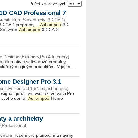
Počet zobrazených
3D CAD Professional 7
Architektura,Stavebnictví,3D CAD)
 3D CAD programy –
Ashampoo
3D
 Software
Ashampoo
3D CAD
Designer,Exteriéry,Pro 4,Interiéry)
á alternativní softwarové produkty,
lářským a jiným produktům. V jejím ...
ome Designer Pro 3.1
ebnictví,Home,3.1,64-bit,Ashampoo)
igner, jenž nyní vychází ve verzi Pro
rh svého domu.
Ashampoo
Home
ty a architekty
,Professional
nal 5, řešení pro plánování a návrhy