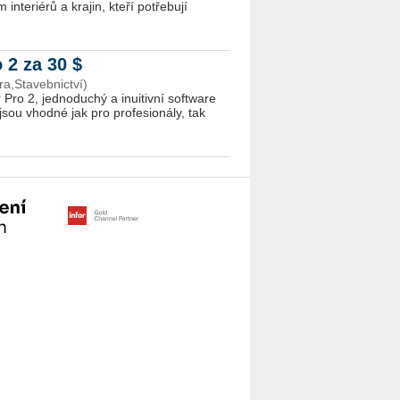
nteriérů a krajin, kteří potřebují
 2 za 30 $
a,Stavebnictví)
ro 2, jednoduchý a inuitivní software
jsou vhodné jak pro profesionály, tak