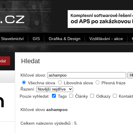
Stavebnictví
GIS
Grafika & Design
Vzdělávání - akce
Hledat
Klíčové slovo:
H
Všechna slova
Libovolná slova
Přesná fráze
Řazení:
Pouze vyhledat:
Tags
Články
Odkazy
Kontak
Klíčové slovo
ashampoo
Celkem nalezeno výsledků : 5.