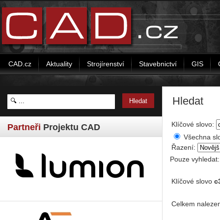
CAD.cz
Aktuality
Strojírenství
Stavebnictví
GIS
Hledat
Klíčové slovo:
Partneři
Projektu CAD
Všechna sl
Řazení:
Pouze vyhledat
Klíčové slovo
c
Celkem nalezen