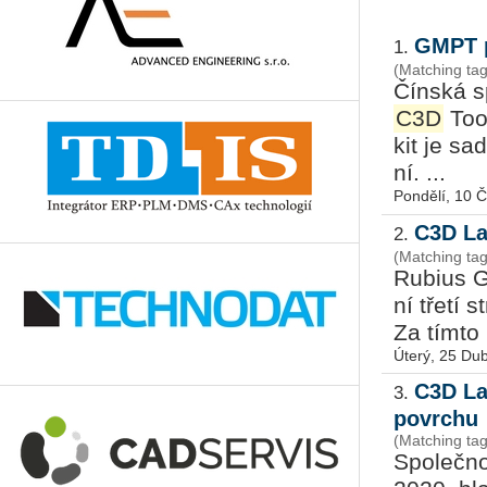
GMPT p
1.
(Matching ta
Čín­ská sp
C3D
Tool
kit je sad
ní. ...
Pondělí, 10 
C3D La
2.
(Matching ta
Ru­bius G
ní třetí s
Za tímto ú
Úterý, 25 Du
C3D La
3.
povrchu
(Matching ta
Spo­leč­n