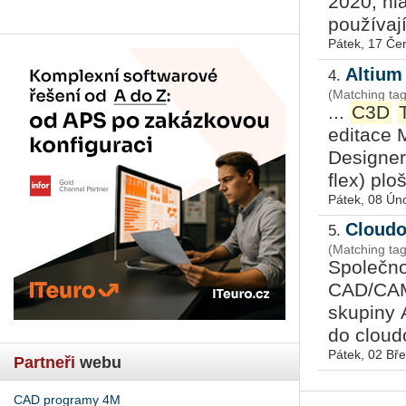
2020, hlav
po­u­ží­va­
Pátek, 17 Če
Altium
4.
(Matching ta
...
C3D
editace 
Designer
flex) plo
Pátek, 08 Ún
Cloudo
5.
(Matching tag
Společno
CAD/CA
skupiny 
do cloud
Pátek, 02 Bř
Partneři
webu
CAD programy 4M