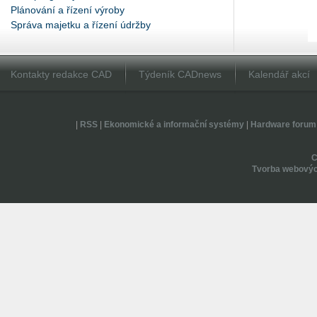
Plánování a řízení výroby
Správa majetku a řízení údržby
Kontakty redakce CAD
Týdeník CADnews
Kalendář akcí
|
RSS
|
Ekonomické a informační systémy
|
Hardware forum
Tvorba webovýc