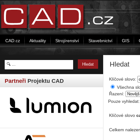
CAD.cz
Aktuality
Strojírenství
Stavebnictví
GIS
Hledat
Klíčové slovo:
Partneři
Projektu CAD
Všechna sl
Řazení:
Pouze vyhledat
Klíčové slovo
c
Celkem nalezen