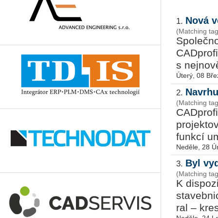
Nová v
1.
(Matching tag
Spo­leč­no
CAD­pro­f
s nej­no­v
Úterý, 08 Bř
Navrhu
2.
(Matching tag
CAD­pro­f
pro­jek­t
funk­cí um
Neděle, 28 Ú
Byl vy
3.
(Matching tag
K dis­po­
sta­veb­ni
ral – kres­