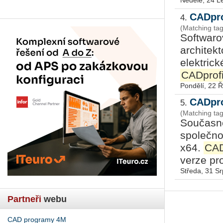
Neděle, 24 L
CADpro
4.
(Matching tag
Softwaro
architekt
elektrick
CADprof
Pondělí, 22 Ř
CADpro
5.
(Matching ta
Současně
společn
x64.
CAD
verze pr
Středa, 31 S
Partneři
webu
CAD programy 4M