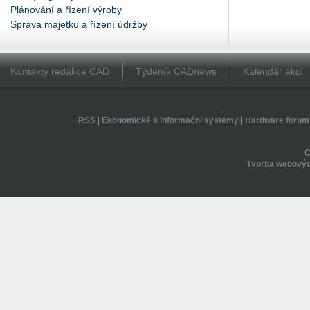
Plánování a řízení výroby
Správa majetku a řízení údržby
Kontakty redakce CAD
Týdeník CADnews
Kalendář akcí
|
RSS
|
Ekonomické a informační systémy
|
Hardware forum
Tvorba webovýc