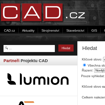
CAD.cz
Aktuality
Strojírenství
Stavebnictví
GIS
Hledat
Klíčové slovo:
Partneři
Projektu CAD
Všechna sl
Řazení:
Pouze vyhledat
Klíčové slovo
c
Celkem nalezen