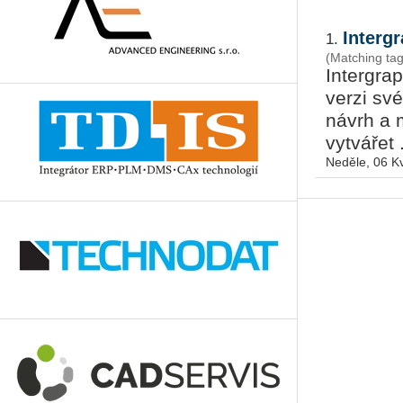
Interg
1.
(Matching ta
Intergra
verzi sv
návrh a 
vytvářet .
Neděle, 06 K