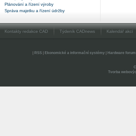
Plánování a řízení výroby
Správa majetku a řízení údržby
Kontakty redakce CAD
Týdeník CADnews
Kalendář akcí
|
RSS
|
Ekonomické a informační systémy
|
Hardware forum
Tvorba webovýc