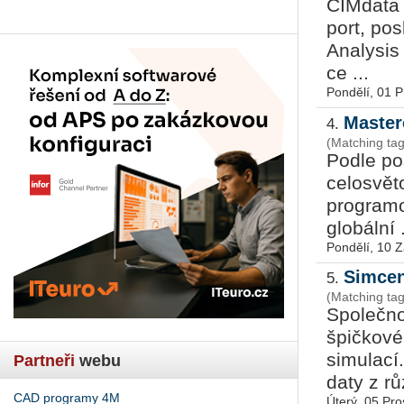
CIM­da­ta
port, po­
Ana­ly­sis
ce ...
Pondělí, 01 
Master
4.
(Matching ta
Podle po
ce­lo­svě
programov
globální .
Pondělí, 10 Z
Simcen
5.
(Matching ta
Společno
špičkové
simulací.
Partneři
webu
daty z r
CAD programy 4M
Úterý, 05 Pro