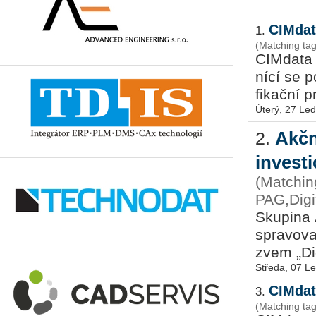
CIMdat
1.
(Matching tags
CIM­da­ta 
ní­cí se p
fi­kač­ní 
Úterý, 27 Le
Akčn
2.
investi
(Matchin
PAG,Digit
Sku­pi­na
spra­vo­va
zvem „Di­g
Středa, 07 L
CIMdat
3.
(Matching ta