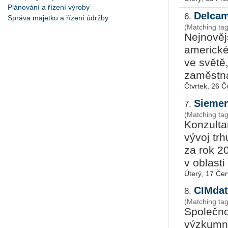
Plánování a řízení výroby
Delcam
6.
Správa majetku a řízení údržby
(Matching ta
Nejnověj
americké
ve světě
zaměstná
Čtvrtek, 26 
Siemen
7.
(Matching ta
Konzulta
vývoj tr
za rok 2
v oblasti 
Úterý, 17 Če
CIMdat
8.
(Matching tag
Společn
výzkumná