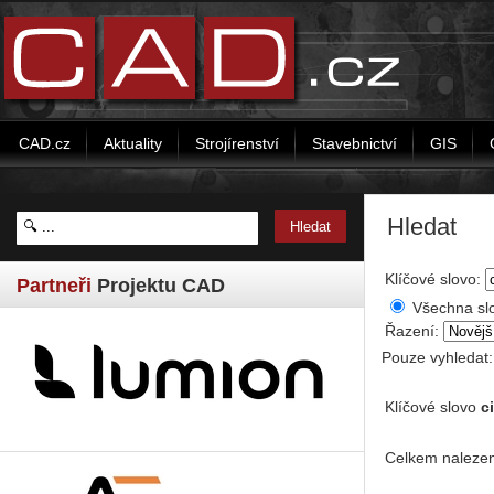
CAD.cz
Aktuality
Strojírenství
Stavebnictví
GIS
Hledat
Klíčové slovo:
Partneři
Projektu CAD
Všechna sl
Řazení:
Pouze vyhledat
Klíčové slovo
c
Celkem nalezen