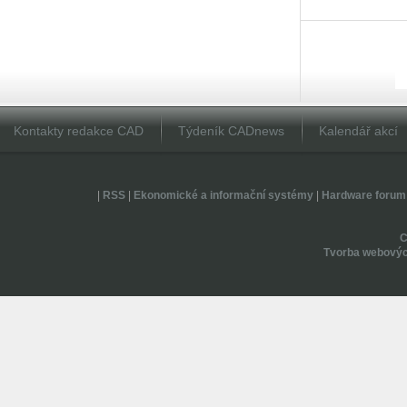
Kontakty redakce CAD
Týdeník CADnews
Kalendář akcí
|
RSS
|
Ekonomické a informační systémy
|
Hardware forum
Tvorba webovýc