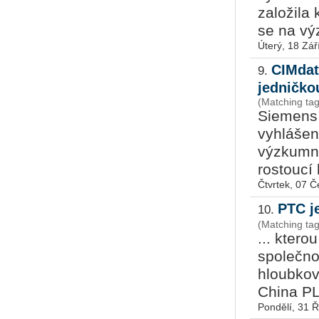
založila
se na výz
Úterý, 18 Zář
CIMdat
9.
jedničk
(Matching ta
Siemens 
vyhlášen
výzkumno
rostoucí 
Čtvrtek, 07 
PTC j
10.
(Matching ta
... kter
společn
hloubkov
China PL
Pondělí, 31 Ř