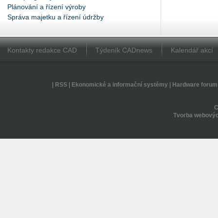
Plánování a řízení výroby
Správa majetku a řízení údržby
Kontakty redakce CAD
Týdeník CADnews
Kalendář akcí
|
RSS
|
Ekonomické a informační systémy
|
Hardware forum
Tvorba webovýc