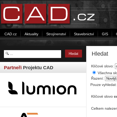
CAD.cz
Aktuality
Strojírenství
Stavebnictví
GIS
Hledat
Klíčové slovo:
Partneři
Projektu CAD
Všechna sl
Řazení:
Pouze vyhledat
Klíčové slovo
c
Celkem nalezen