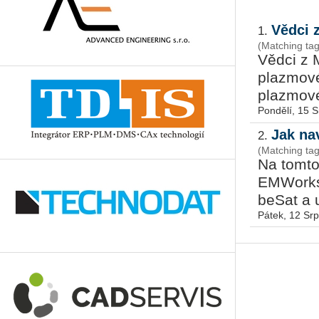
Vědci z
1.
(Matching ta
Vědci z MI
plazmo­vé
plazmo­vé 
Pondělí, 15 
Jak na
2.
(Matching ta
Na tomto 
EMWorks z
be­Sat a u
Pátek, 12 Sr