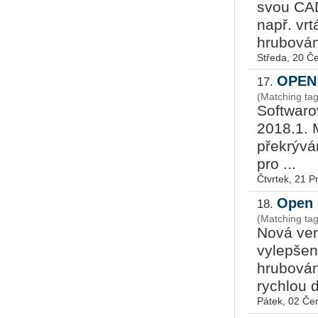
svou CA
např. vrt
hrubován
Středa, 20 Č
OPEN 
17.
(Matching ta
Softwaro
2018.1. 
překrývá
pro ...
Čtvrtek, 21 P
Open 
18.
(Matching ta
Nová ve
vylepšen
hrubován
rychlou d
Pátek, 02 Če