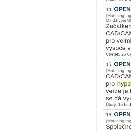
OPEN 
14.
(Matching ta
Mind,hyperMI
Začátkem
CAD/CA
pro velm
vysoce v
Čtvrtek, 25 
OPEN 
15.
(Matching ta
CAD/CA
pro
hype
verze je 
se dá vyu
Úterý, 15 Le
OPEN 
16.
(Matching t
Společno