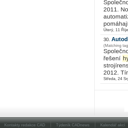
Společn
2011. No
automati
pomáhají
Úterý, 11 Říj
Autod
30.
(Matching ta
Společno
řešení
h
strojíre
2012. Tím
Středa, 24 S
Kontakty redakce CAD
Týdeník CADnews
Kalendář akcí