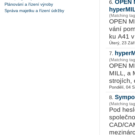
OPEN M
6.
Plánování a řízení výroby
hyperMIL
Správa majetku a řízení údržby
(Matching ta
OPEN MIND 
vá­ní po
ku A41 v h
Úterý, 23 Zář
hyperM
7.
(Matching ta
OPEN MIND
MILL, a M
stro­jích,
Pondělí, 04 
Sympoz
8.
(Matching t
Pod hes­le
spo­leč­n
CAD/CAM 
me­zi­ná­ro