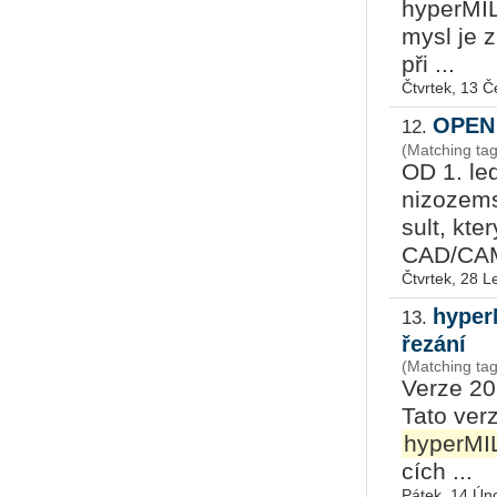
hy­per­MIL
my­sl je 
při ...
Čtvrtek, 13 
OPEN 
12.
(Matching ta
OD 1. led
ni­zo­zem
sult, kter
CAD/CAM
Čtvrtek, 28 
hyperM
13.
řezání
(Matching ta
Verze 202
Tato verze
hyperMI
cích ...
Pátek, 14 Ún