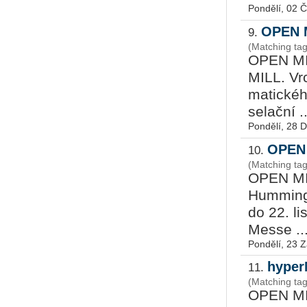
Pondělí, 02 
OPEN M
9.
(Matching ta
OPEN MIN
MILL. Vr­
ma­tic­ké­
se­lač­ní ..
Pondělí, 28 
OPEN 
10.
(Matching ta
OPEN MIN
Hum­min­g
do 22. lis
Messe ..
Pondělí, 23 Z
hyperM
11.
(Matching ta
OPEN MIN