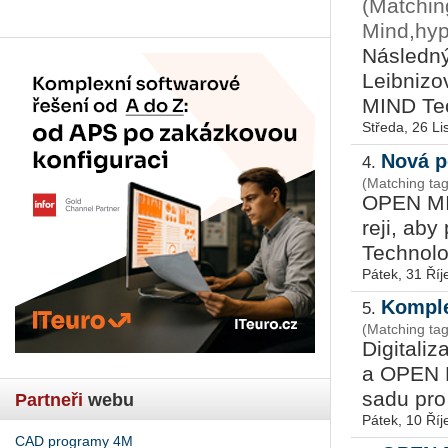
(Matchin
Mind,hyp
Ná­sled­ný 
Leib­ni­zo
MIND Tech
Středa, 26 L
Nová p
4.
(Matching t
OPEN MIND
re­ji, aby
Tech­no­l
Pátek, 31 Říj
Komple
5.
(Matching ta
Di­gi­ta­l
a OPEN MI
sadu pro d
Partneři
webu
Pátek, 10 Říj
CAD programy 4M