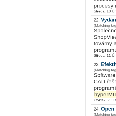
procesy 
Středa, 18 Ú
Vydán
22.
(Matching ta
Společno
ShopView
továrny a
programu 
Středa, 11 Ú
Efekt
23.
(Matching ta
Software
CAD řeše
programá
hyperMI
Čtvrtek, 29 
Open 
24.
(Matching tag