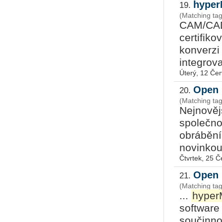
hyper
19.
(Matching ta
CAM/CAD
certifik
konverzi
integrova
Úterý, 12 Če
Open 
20.
(Matching t
Nejnověj
společno
obrábění,
novinkou 
Čtvrtek, 25 
Open 
21.
(Matching ta
...
hyper
software
součinno