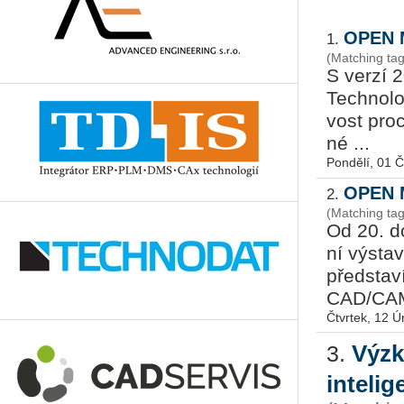
OPEN 
1.
(Matching ta
S verzí 
Tech­no­lo
vost pro­c
né ...
Pondělí, 01 
OPEN M
2.
(Matching t
Od 20. d
ní vý­sta
před­sta­v
CAD/CAM
Čtvrtek, 12 
Výzk
3.
intelig