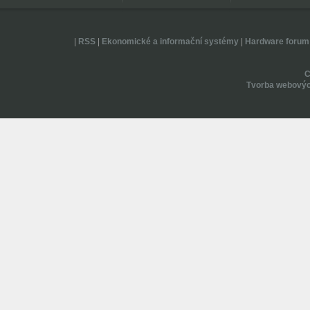
|
RSS
|
Ekonomické a informační systémy
|
Hardware forum
Tvorba webovýc