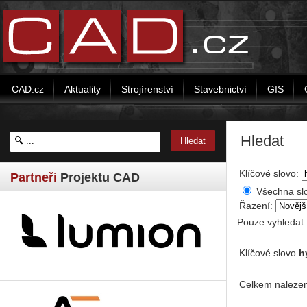
CAD.cz
Aktuality
Strojírenství
Stavebnictví
GIS
Hledat
Klíčové slovo:
Partneři
Projektu CAD
Všechna sl
Řazení:
Pouze vyhledat
Klíčové slovo
h
Celkem nalezen