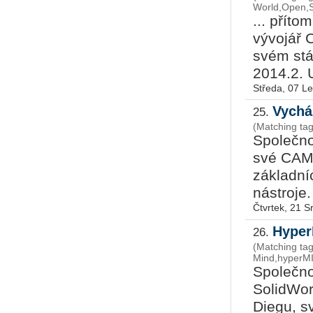
World,Open,S
... příto
vývojář 
svém stá
2014.2. U
Středa, 07 L
Vychá
25.
(Matching ta
Společno
své CAM
základní
nástroje.
Čtvrtek, 21 
Hyper
26.
(Matching ta
Mind,hyperMI
Společno
SolidWor
Diegu, s