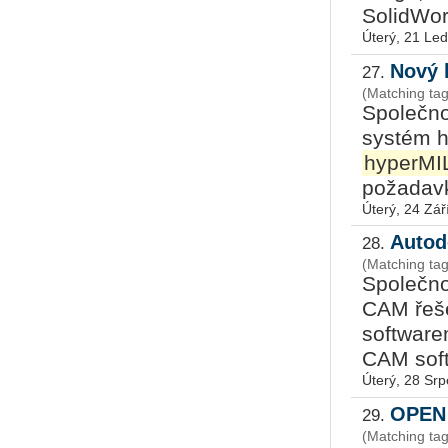
SolidWork
Úterý, 21 Le
Nový 
27.
(Matching ta
Společno
systém h
hyperMI
požadavk
Úterý, 24 Zář
Autod
28.
(Matching ta
Společno
CAM řeše
software
CAM soft
Úterý, 28 Sr
OPEN 
29.
(Matching ta