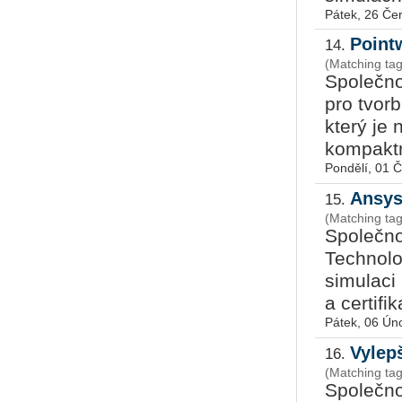
Pátek, 26 Če
Point
14.
(Matching ta
Společno
pro tvor
který je 
kompaktn
Pondělí, 01 
Ansys 
15.
(Matching ta
Společno
Technolog
simulaci
a certifik
Pátek, 06 Ún
Vylep
16.
(Matching ta
Společno