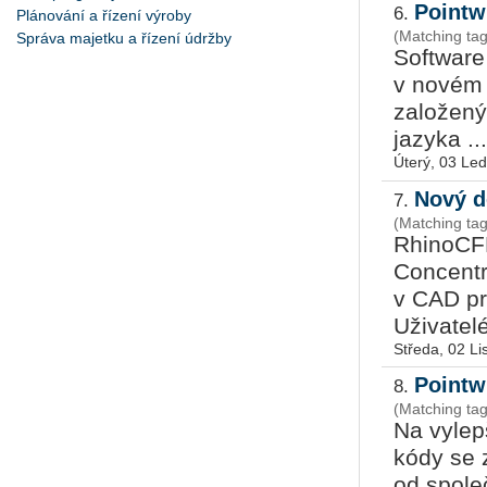
Pointw
6.
Plánování a řízení výroby
(Matching tag
Správa majetku a řízení údržby
Software
v novém 
založený
jazyka ...
Úterý, 03 Le
Nový d
7.
(Matching ta
RhinoCFD
Concentr
v CAD pr
Uživatel
Středa, 02 L
Pointw
8.
(Matching ta
Na vylep
kódy se 
od spole