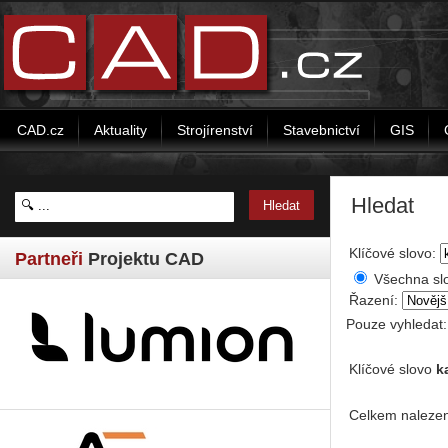
CAD.cz
Aktuality
Strojírenství
Stavebnictví
GIS
Hledat
Klíčové slovo:
Partneři
Projektu CAD
Všechna sl
Řazení:
Pouze vyhledat
Klíčové slovo
k
Celkem nalezen