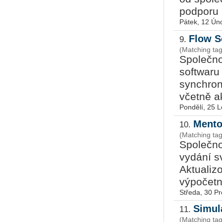
podporu p
Pátek, 12 Ún
Flow S
9.
(Matching ta
Společno
softwaru
synchron
včetně ak
Pondělí, 25 
Mento
10.
(Matching ta
Společno
vydání s
Aktualiz
výpočetn
Středa, 30 P
Simul
11.
(Matching ta