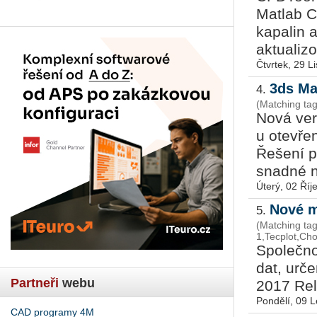
Matlab C
kapalin a
aktualizo
Čtvrtek, 29 L
3ds Ma
4.
(Matching ta
Nová ver
u otevře
Řešení 
snadné n
Úterý, 02 Říj
Nové m
5.
(Matching ta
1,Tecplot,Ch
Společno
dat, urč
Partneři
webu
2017 Rele
Pondělí, 09 
CAD programy 4M