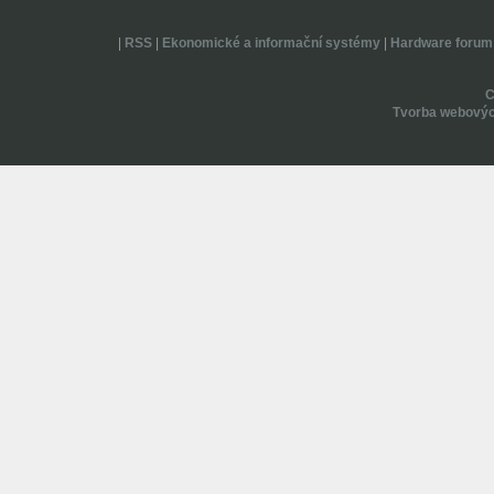
|
RSS
|
Ekonomické a informační systémy
|
Hardware forum
Tvorba webovýc