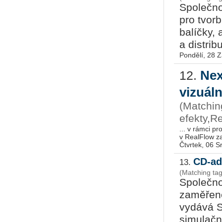
Společno
pro tvorb
balíčky,
a distribu
Pondělí, 28 Z
Nex
12.
vizuáln
(Matchin
efekty,R
... v rámci p
Čtvrtek, 06 
CD-ad
13.
(Matching ta
Společno
zaměřené
vydává S
simulačn