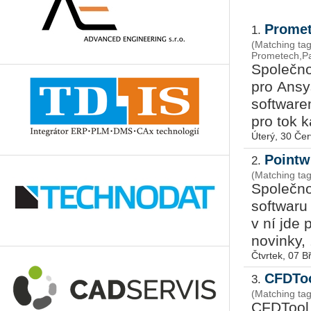
Promet
1.
(Matching tag
Prometech,Pa
Společno
pro An­s
software
pro tok k
Úterý, 30 Če
Pointw
2.
(Matching ta
Společno
softwaru
v ní jde 
novinky, .
Čtvrtek, 07 
CFDTo
3.
(Matching t
CFDTool 