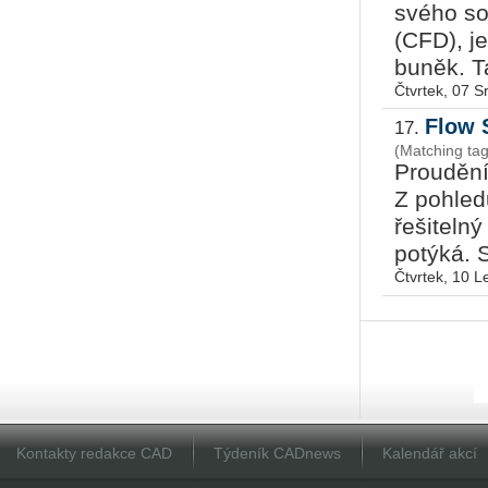
svého sof
(CFD), j
buněk. Ta
Čtvrtek, 07 
Flow 
17.
(Matching ta
Proudění 
Z pohled
řešitelný
potýká. S
Čtvrtek, 10 
Kontakty redakce CAD
Týdeník CADnews
Kalendář akcí