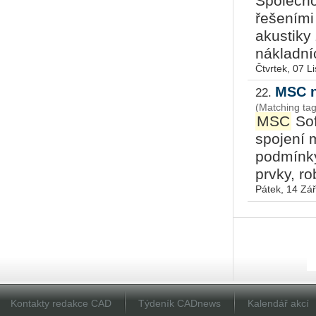
Společn
řešeními 
akustiky
nákladníc
Čtvrtek, 07 L
MSC n
22.
(Matching ta
MSC
Sof
spojení 
podmínky
prvky, ro
Pátek, 14 Zář
Kontakty redakce CAD
Týdeník CADnews
Kalendář akcí