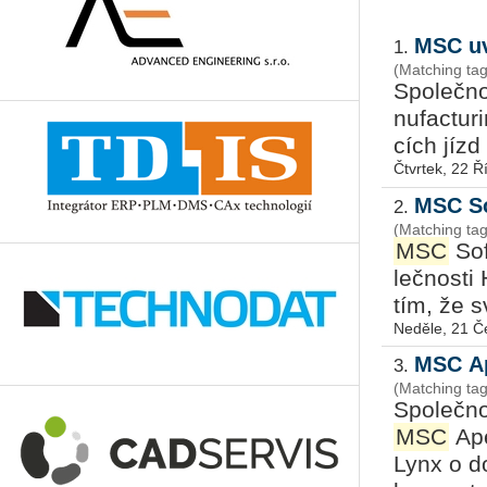
MSC uv
1.
(Matching ta
Spo­leč­n
nu­fac­tur­
cích jízd 
Čtvrtek, 22 Ř
MSC So
2.
(Matching t
MSC
Soft
leč­nos­ti 
tím, že sv
Neděle, 21 Č
MSC Ap
3.
(Matching ta
Společn
MSC
Ape
Lynx o do