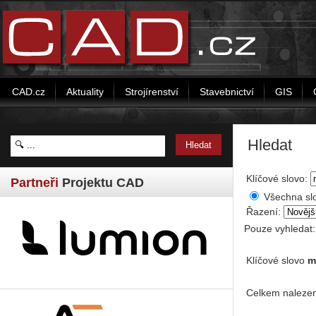
CAD.cz
Aktuality
Strojírenství
Stavebnictví
GIS
Hledat
Klíčové slovo:
Partneři
Projektu CAD
Všechna sl
Řazení:
Pouze vyhledat
Klíčové slovo
m
Celkem nalezen