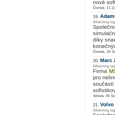
nové soft
Čtvrtek, 11 Z
Adams
19.
(Matching ta
Společn
simulačn
díky sna
konečnýc
Čtvrtek, 28 
Marc 
20.
(Matching ta
Firma
M
pro nelin
součástí
sofistiko
Středa, 06 S
Volvo
21.
(Matching ta