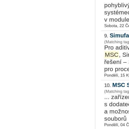
pohyblivý
systémec
v module
Sobota, 22 Č
Simufac
9.
(Matching tag
Pro adit
MSC
, S
řešení –
pro proce
Pondělí, 15 
MSC S
10.
(Matching ta
... zaříz
s dodate
a možnos
souborů .
Pondělí, 04 