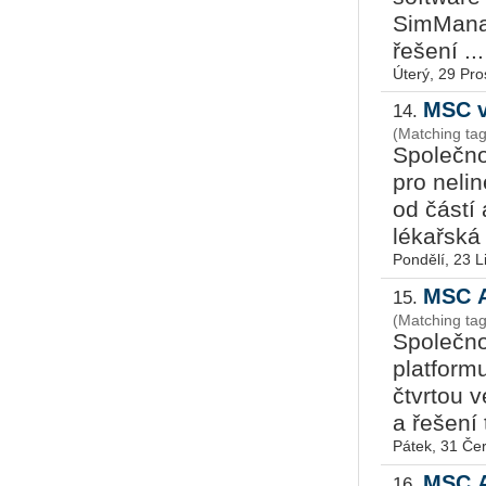
SimManag
řešení ...
Úterý, 29 Pro
MSC v
14.
(Matching tag
Společn
pro nelin
od částí
lékařská 
Pondělí, 23 L
MSC A
15.
(Matching ta
Společn
platform
čtvrtou v
a řešení 
Pátek, 31 Če
MSC A
16.