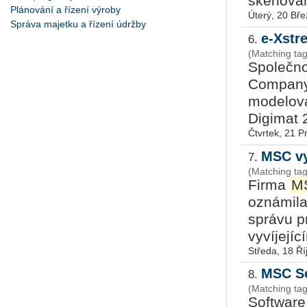
skenován
Plánování a řízení výroby
Úterý, 20 Bř
Správa majetku a řízení údržby
e-Xstr
6.
(Matching tag
Společno
Company 
modelová
Digimat 2
Čtvrtek, 21 P
MSC vy
7.
(Matching ta
Firma
M
oznámila
správu p
vyvíjející
Středa, 18 Ří
MSC So
8.
(Matching ta
Softwar