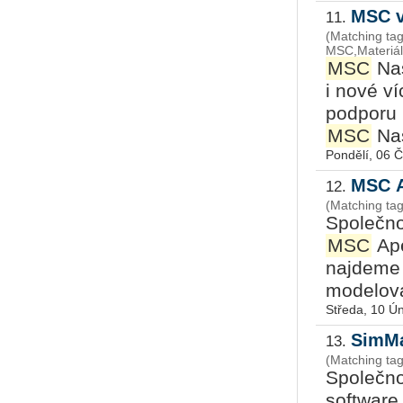
MSC v
11.
(Matching tag
MSC,Materiál
MSC
Nas
i nové v
podporu 
MSC
Nas
Pondělí, 06 
MSC A
12.
(Matching ta
Společn
MSC
Ape
najdeme 
modelován
Středa, 10 Ú
SimMa
13.
(Matching ta
Společn
software