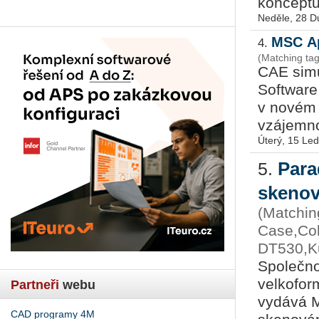
konceptuá
Neděle, 28 D
MSC Ap
4.
(Matching ta
CAE simu
Software
v novém 
vzájemn
Úterý, 15 Le
Para
5.
skeno
(Matchin
Case,Col
DT530,Ku
Společno
velkoform
Partneři
webu
vydává M
CAD programy 4M