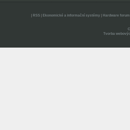
|
RSS
|
Ekonomické a informační systémy
|
Hardware forum
Tvorba webovýc