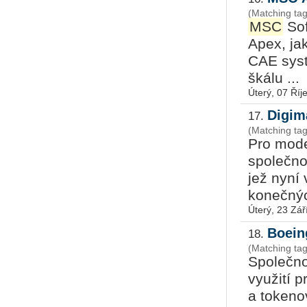
(Matching ta
MSC
Sof
Apex, jak
CAE syst
škálu ...
Úterý, 07 Říj
Digima
17.
(Matching ta
Pro mode
společno
jež nyní
konečných
Úterý, 23 Zář
Boein
18.
(Matching ta
Společno
využití p
a tokeno