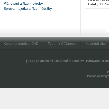
Plánování a řízení výroby
Pátek, 08 Pr
Správa majetku a řízení údržby
Kontakty redakce CAD
Týdeník CADnews
Kalendář akcí
|
RSS
|
Ekonomické a informační systémy
|
Hardware forum
Tvorba webovýc