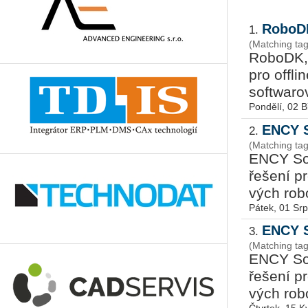
RoboDK
1.
(Matching t
Ro­boDK, s
pro of­fli­
soft­wa­ro
Pondělí, 02 
ENCY S
2.
(Matching t
ENCY Soft
ře­še­ní p
vých ro­bo
Pátek, 01 Sr
ENCY S
3.
(Matching ta
ENCY Soft
ře­še­ní p
vých ro­bo­