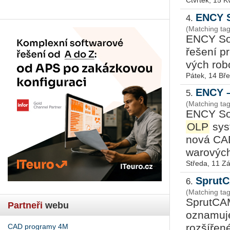
Čtvrtek, 15 K
ENCY S
4.
(Matching t
ENCY Soft
ře­še­ní p
vých ro­bo­
Pátek, 14 Bř
ENCY –
5.
(Matching ta
ENCY Soft
OLP
sys­
nová CAD/
wa­ro­vých
Středa, 11 Zá
SprutC
6.
(Matching ta
Sprut­CAM
Partneři
webu
ozna­mu­je 
roz­ší­ře­
CAD programy 4M