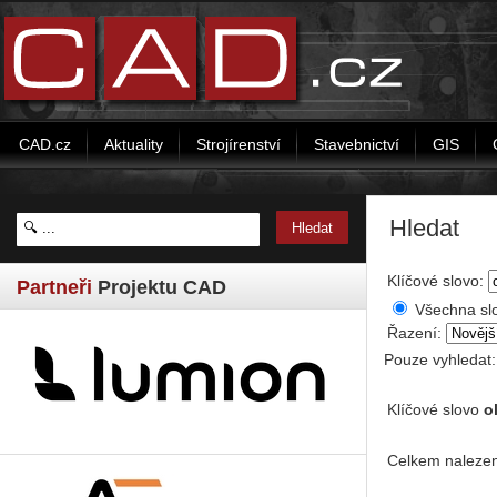
CAD.cz
Aktuality
Strojírenství
Stavebnictví
GIS
Hledat
Klíčové slovo:
Partneři
Projektu CAD
Všechna sl
Řazení:
Pouze vyhledat
Klíčové slovo
o
Celkem nalezen