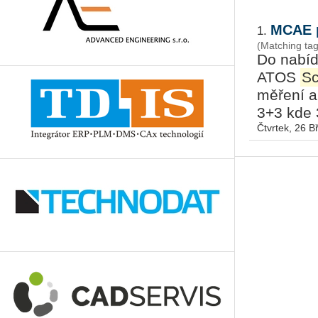
MCAE p
1.
(Matching ta
Do nabíd
ATOS
Sc
měření a
3+3 kde 3
Čtvrtek, 26 