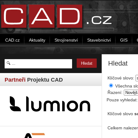
CAD.cz
Aktuality
Strojírenství
Stavebnictví
GIS
Hledat
Klíčové slovo:
Partneři
Projektu CAD
Všechna sl
Řazení:
Pouze vyhledat
Klíčové slovo
s
Celkem nalezen