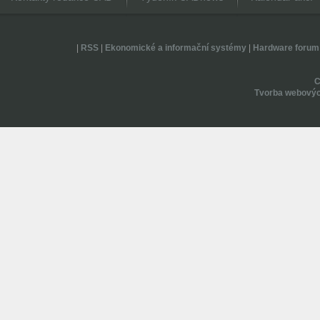
|
RSS
|
Ekonomické a informační systémy
|
Hardware forum
Tvorba webovýc