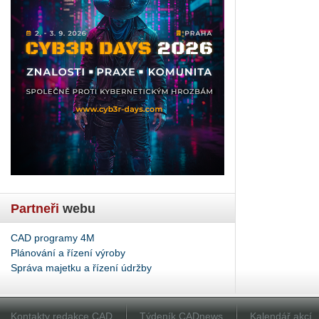
Partneři
webu
CAD programy 4M
Plánování a řízení výroby
Správa majetku a řízení údržby
Kontakty redakce CAD
Týdeník CADnews
Kalendář akcí