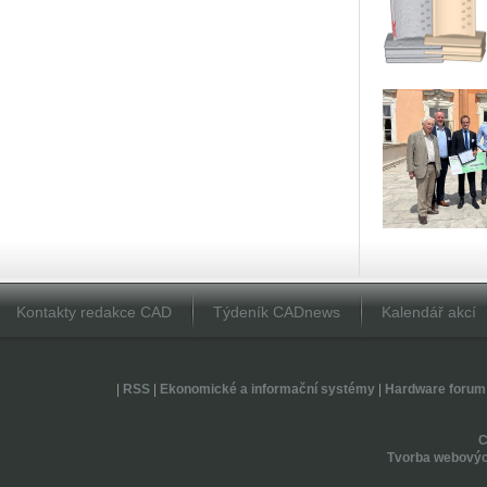
Kontakty redakce CAD
Týdeník CADnews
Kalendář akcí
|
RSS
|
Ekonomické a informační systémy
|
Hardware forum
Tvorba webovýc