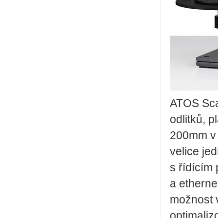
ATOS Scan
odlitků, p
200mm v 
velice j
s řídícím
a ethern
možnost v
optimaliz