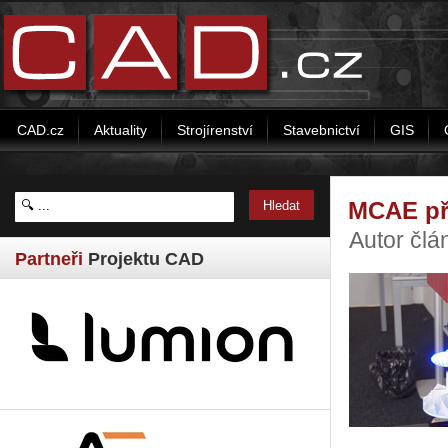
CAD.cz
Aktuality
Strojírenství
Stavebnictví
GIS
MCAE pře
Autor člá
Partneři
Projektu CAD