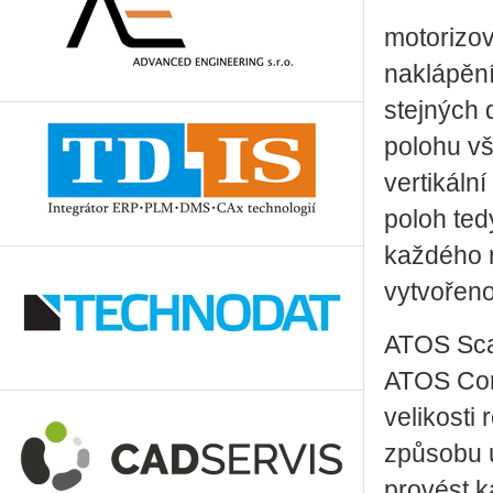
motorizov
naklápění
stejných 
polohu vš
vertikální
poloh ted
každého ná
vytvořeno
ATOS Sca
ATOS Core
velikosti
způsobu u
provést k