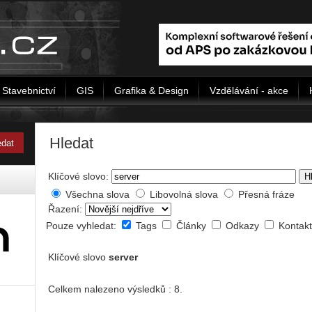
Stavebnictví
GIS
Grafika & Design
Vzdělávání - akce
Hledat
Klíčové slovo:
H
Všechna slova
Libovolná slova
Přesná fráze
Řazení:
Pouze vyhledat:
Tags
Články
Odkazy
Kontak
Klíčové slovo
server
Celkem nalezeno výsledků : 8.