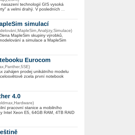
í nasazení technologií GIS vysoká
y" a velmi drahý. V posledních ...
MapleSim simulací
odelování,MapleSim,Analýzy,Simulace)
člena MapleSim skupiny výrobků,
 modelování a simulace a MapleSim
notebooku Eurocom
ax,Panther,5SE)
ax zahájen prodej unikátního modelu
 celosvětově zcela první notebook
ther 4.0
Goldmax,Hardware)
ní pracovní stanice a mobilního
dy Intel Xeon E5, 64GB RAM, 4TB RAID
češtině