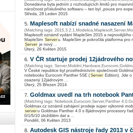
Donedávna byla jedním z rozhodujících limitů pro masívn
náročnost příslušného softwaru – ten byl „pouze pro expert
Středa, 28 Leden 2015
Maplesoft nabízí snadné nasazení 
5.
(Matching tags: 2015,3.2.1,Modelica,Maplesoft,Server,M
Maplesoft oznámil vydání MapleSim 2015 a nejnovějšího 
MapleSim
Server
u. MapleSim je pokročilá platforma pro
Server
je nový ...
Úterý, 26 Květen 2015
V ČR startuje prodej 12jádrového 
6.
(Matching tags: Server,Mobilní,Hardvare,Eurocom,Goldm
V České republice byl prostřednictvím společnosti Goldm
notebooku Eurocom Panther 5SE (
Server
Edition). Jde o
osazený 12jádrovým ...
Úterý, 25 Březen 2014
Goldmax uvedl na trh notebook Pan
7.
(Matching tags: Notebook,Eurocom,Server,Panther 4.0,
Goldmax.cz oznámil zahájení prodeje super výkonné mobil
server
u Goldmax Panther 4.0 s 8jádrovými procesory řa
0/1/5/10 úložištěm dat a ...
Pondělí, 06 Květen 2013
Autodesk GIS nástroje řady 2013 v 
8.