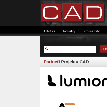
CAD.cz
Aktuality
Strojírenství
Partneři
Projektu CAD