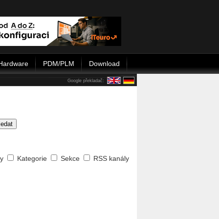
Hardware
PDM/PLM
Download
Google překladač:
ledat
ty
Kategorie
Sekce
RSS kanály