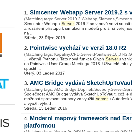
Simcenter Webapp Server 2019.2 s v
1.
(Matching tags: Server,2019.2,Webapp,Siemens,Simcente
Simcenter Webapp
Server
2019.2 se v nové verzi soustř
a rozšíření přístupu k simulacím modelů pro širší veřejnos
na ...
Středa, 23 Říjen 2019
Pointwise vychází ve verzi 18.0 R2
2.
(Matching tags: Kapaliny,CFD,Server,Pointwise,18.0 R2,G
... včetně Pythonu. Tato nová funkce Glyph
Server
u vznik
na Pointwise User Group Meetingu 2016. Uživatelé tak ny
spustit ...
Úterý, 03 Leden 2017
AMC Bridge vydává SketchUpToVau
3.
(Matching tags: AMC,Bridge,Doplněk,Soubory,Server,Spr
Společnost AMC Bridge vydává SketchUpToVault, což je d
možnost spravovat soubory za využití
server
u Autodesk 
a využít výhod ...
Středa, 13 Leden 2016
Moderní mapový framework nad Esri
4.
platformou
(Matching tags: Server,ArcGIS,Manager,framework,GIS,