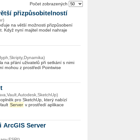
Počet zobrazených
ětší přizpůsobitelností
r)
eďuje na větší možnosti přizpůsobení
t. Když nyní majitel model nahraje
lyph,Skripty,Dynamika)
la na přání uživatelů při setkání s nimi
ní mohou z prostředí Pointwise
lt
áva,Vault,Autodesk,SketchUp)
oplněk pro SketchUp, který nabízí
Vault
Server
v prostředí aplikace
 ArcGIS Server
Mapy,ESRI)