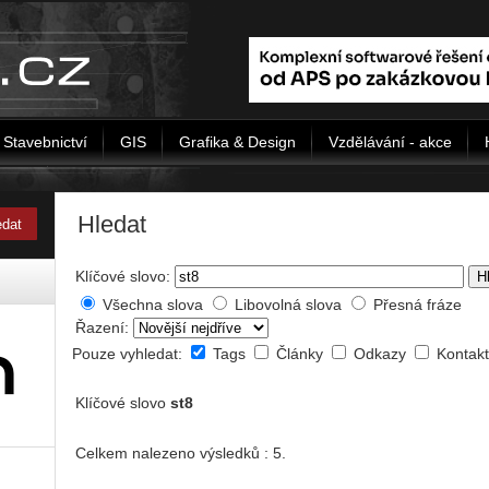
Stavebnictví
GIS
Grafika & Design
Vzdělávání - akce
Hledat
Klíčové slovo:
H
Všechna slova
Libovolná slova
Přesná fráze
Řazení:
Pouze vyhledat:
Tags
Články
Odkazy
Kontak
Klíčové slovo
st8
Celkem nalezeno výsledků : 5.