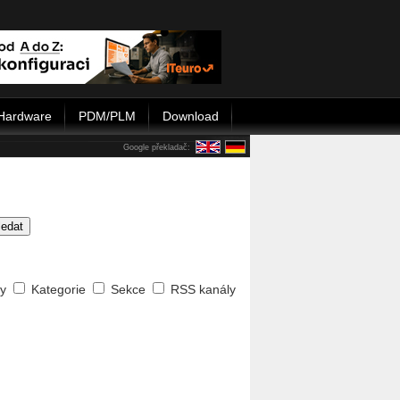
Hardware
PDM/PLM
Download
Google překladač:
ledat
ty
Kategorie
Sekce
RSS kanály