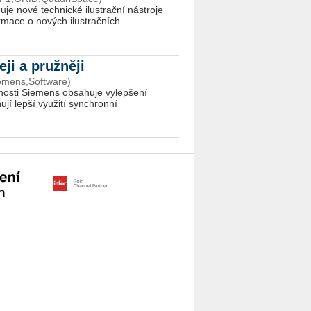
uje nové technické ilustrační nástroje
formace o nových ilustračních
eji a pružněji
emens,Software)
nosti Siemens obsahuje vylepšení
jí lepší využití synchronní