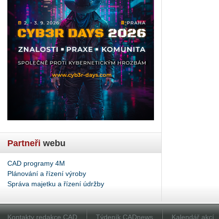
Partneři
webu
CAD programy 4M
Plánování a řízení výroby
Správa majetku a řízení údržby
Kontakty redakce CAD
Týdeník CADnews
Kalendář akcí