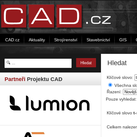
CAD.cz
Aktuality
Strojírenství
Stavebnictví
GIS
Hledat
Klíčové slovo:
Partneři
Projektu CAD
Všechna sl
Řazení:
Pouze vyhledat
Klíčové slovo
t
Celkem nalezen