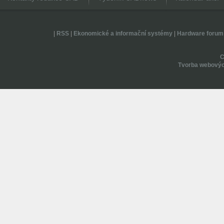
|
RSS
|
Ekonomické a informační systémy
|
Hardware forum
Tvorba webovýc