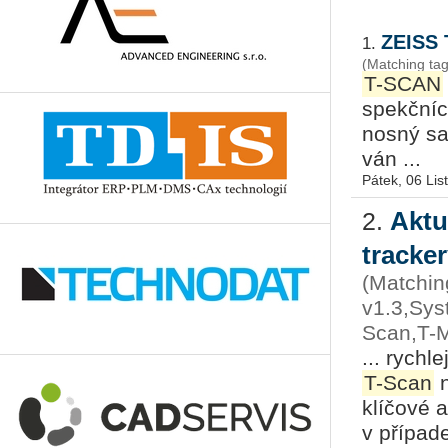
ZEISS 
1.
(Matching ta
T-SCAN
spekč­níc
nos­ný sa­
ván ...
Pátek, 06 Li
Aktu
2.
tracke
(Matchin
v1.3,Sys
Scan,T-
... rychl
T-Scan
n
klíčové a
v případe