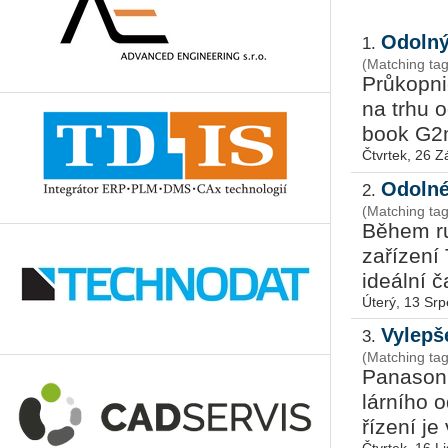
Odolný
1.
(Matching ta
Prů­kop­ni
na trhu o
book G2mk
Čtvrtek, 26 Z
Odolné
2.
(Matching ta
Během ruš­
za­ří­ze­
ide­ál­ní 
Úterý, 13 Sr
Vylepš
3.
(Matching ta
Pa­na­so­n
lár­ní­ho 
ří­ze­ní j