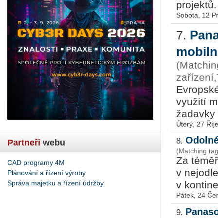
pro­jek­tů.
Sobota, 12 P
Pana
7.
mobiln
(Matchin
zařízení
Ev­rop­ské
vy­u­ži­tí 
ža­dav­ky 
Úterý, 27 Říj
Odolné
8.
Partneři
webu
(Matching tag
Za téměř 
CAD programy 4M
v nej­od­l
Plánování a řízení výroby
Správa majetku a řízení údržby
v kon­ti­ne
Pátek, 24 Če
Panaso
9.