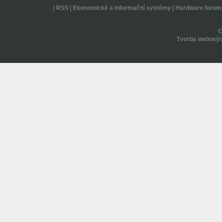
|
RSS
|
Ekonomické a informační systémy
|
Hardware forum
Tvorba webovýc