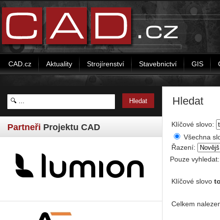
CAD.cz
Aktuality
Strojírenství
Stavebnictví
GIS
Hledat
Klíčové slovo:
Partneři
Projektu CAD
Všechna sl
Řazení:
Pouze vyhledat
Klíčové slovo
t
Celkem nalezen