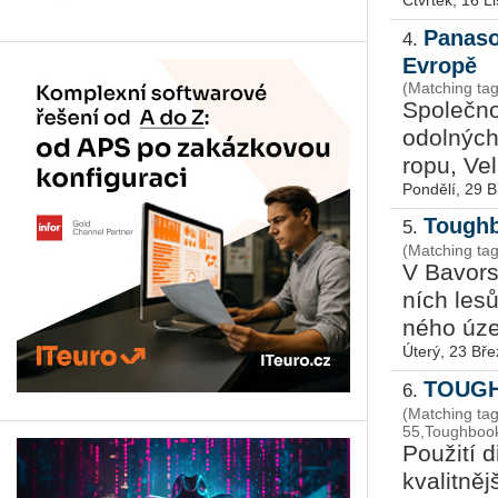
Čtvrtek, 16 L
Panaso
4.
Evropě
(Matching tag
Spo­leč­no
odol­ných
ro­pu, Vel
Pondělí, 29 
Toughb
5.
(Matching ta
V Ba­vor­
ních lesů 
né­ho územ
Úterý, 23 Bř
TOUGHB
6.
(Matching t
55,Toughbook
Po­u­ži­tí 
kva­lit­něj