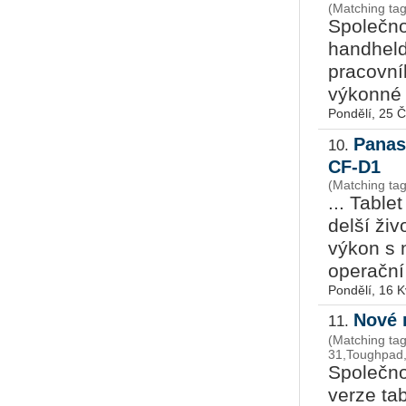
(Matching ta
Společno
handheld
pracovník
výkonné z
Pondělí, 25 
Panas
10.
CF-D1
(Matching ta
... Tabl
delší ži
výkon s 
operační 
Pondělí, 16 
Nové 
11.
(Matching ta
31,Toughpad,
Společno
verze ta