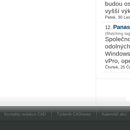
budou os
vyšší výk
Pátek, 30 Le
Panas
12.
(Matching ta
Společno
odolnýc
Windows 
vPro, op
Čtvrtek, 25 
Kontakty redakce CAD
Týdeník CADnews
Kalendář akcí