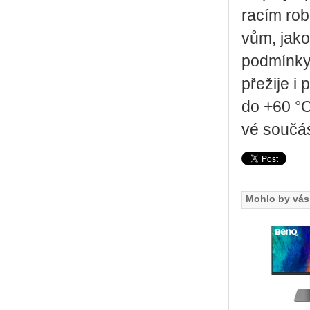
ra­cím ro­
vům, jako j
pod­mín­k
pře­ži­je 
do +60 °C 
vé sou­čás­
Mohlo by vás 