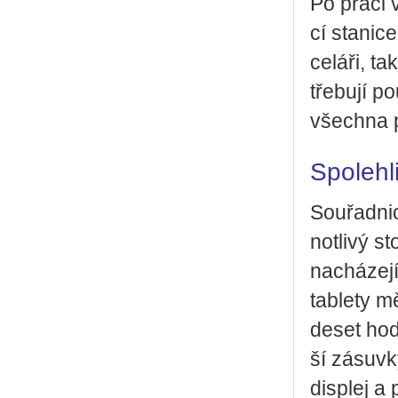
Po práci v
cí sta­ni­c
ce­lá­ři, 
tře­bu­jí p
všech­na p
Spo­leh­l
Sou­řad­ni
not­li­vý s
na­chá­ze­j
table­ty mě
deset hodi
ší zá­suv­k
dis­plej a