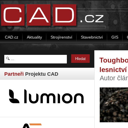
CAD.cz
Aktuality
Strojírenství
Stavebnictví
GIS
Toughboo
lesnictví
Partneři
Projektu CAD
Autor čl