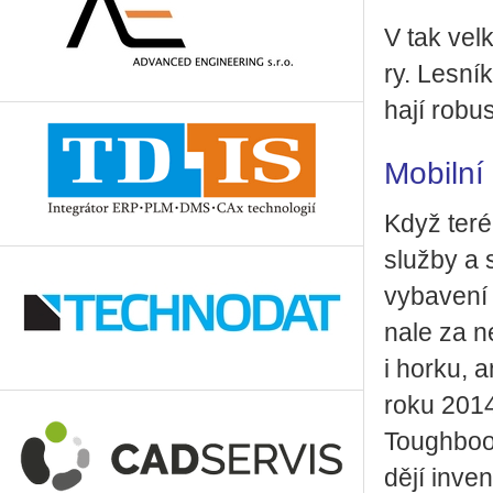
V tak velké
ry. Les­ní
ha­jí ro­bu
Mo­bil­ní 
Když te­rén
služ­by a s
vy­ba­ve­n
na­le za n
i horku, a
roku 2014 
Tou­ghbook
dě­jí in­ven