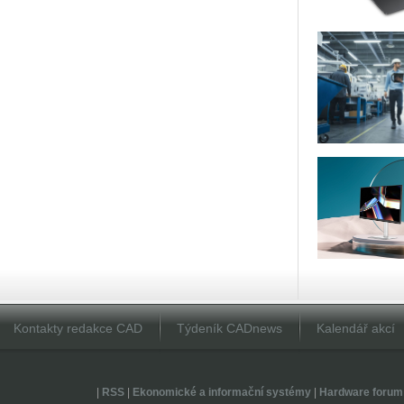
Kontakty redakce CAD
Týdeník CADnews
Kalendář akcí
|
RSS
|
Ekonomické a informační systémy
|
Hardware forum