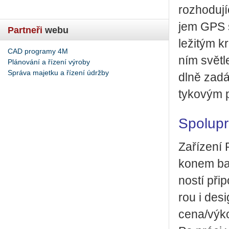
roz­ho­du­j
jem GPS si
Partneři
webu
le­ži­tým k
CAD programy 4M
ním svět­l
Plánování a řízení výroby
Správa majetku a řízení údržby
dl­ně za­d
ty­ko­vým
Spo­lu­pr
Za­ří­ze­ní
ko­nem ba­
nos­tí při­
rou i de­s
cena/výk