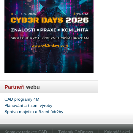
Partneři
webu
CAD programy 4M
Plánování a řízení výroby
Správa majetku a řízení údržby
Kontakty redakce CAD
Týdeník CADnews
Kalendář akcí