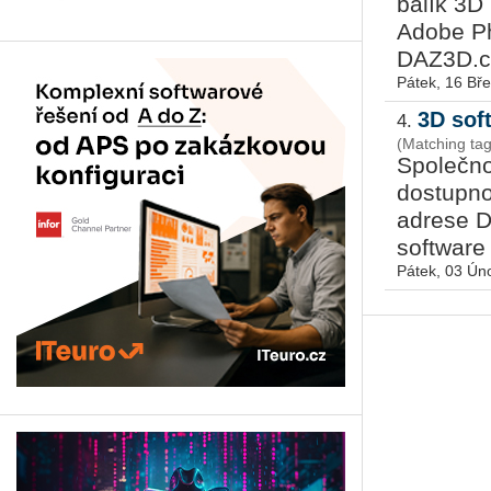
balík 3D
Adobe Ph
DAZ3D.co
Pátek, 16 Bř
3D sof
4.
(Matching ta
Společno
dostupno
adrese D
software
Pátek, 03 Ún