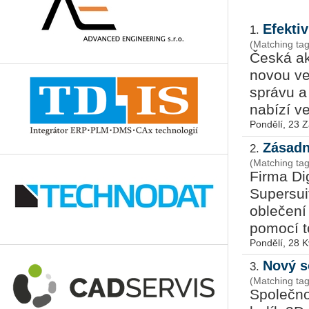
Efektiv
1.
(Matching tag
Česká ak
novou ve
správu a 
nabízí ve 
Pondělí, 23 Z
Zásadn
2.
(Matching tag
Firma Dig
Supersui
oblečení
pomocí t
Pondělí, 28 
Nový s
3.
(Matching tag
Společno