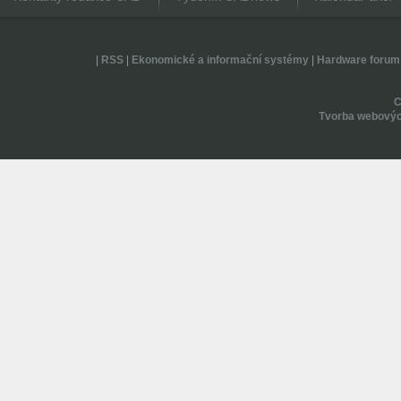
|
RSS
|
Ekonomické a informační systémy
|
Hardware forum
Tvorba webovýc