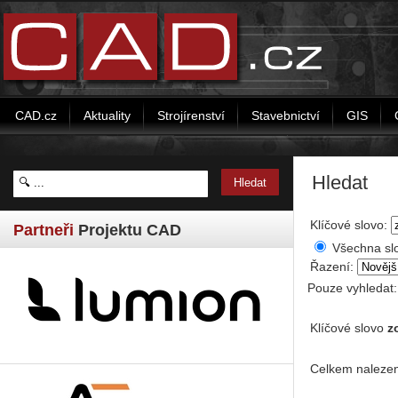
CAD.cz
Aktuality
Strojírenství
Stavebnictví
GIS
Hledat
Klíčové slovo:
Partneři
Projektu CAD
Všechna sl
Řazení:
Pouze vyhledat
Klíčové slovo
z
Celkem nalezen