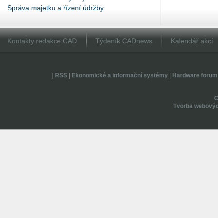
Správa majetku a řízení údržby
Kontakty redakce CAD
Týdeník CADnews
Kalendář akcí
|
RSS
|
Ekonomické a informační systémy
|
Hardware forum
Tvorba webovýc