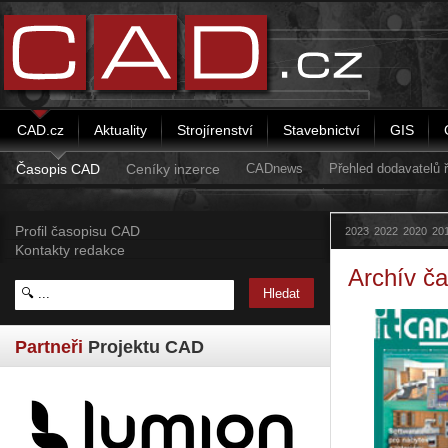
CAD.cz
Aktuality
Strojírenství
Stavebnictví
GIS
Časopis CAD
Ceníky inzerce
CADnews
Přehled dodavatelů
Profil časopisu CAD
2023
2022
2020
20
Kontakty redakce
Archív č
Partneři
Projektu CAD