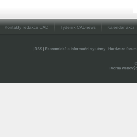
Kontakty redakce CAD
Týdeník CADnews
Kalendář akcí
|
RSS
|
Ekonomické a informační systémy
|
Hardware forum
Tvorba webovýc