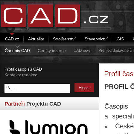
CAD.cz
Aktuality
Strojírenství
Stavebnictví
GIS
Časopis CAD
Ceníky inzerce
CADnews
Přehled dodavatelů
Profil časopisu CAD
Profil ča
Kontakty redakce
PROFIL 
Partneři
Projektu CAD
Časopis 
a specia
v České 