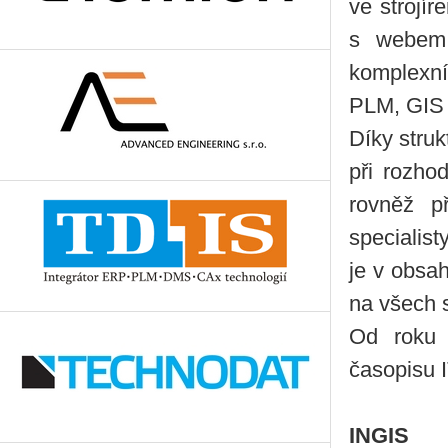
ve strojír
s webem 
komplexní
PLM, GIS i
Díky stru
při rozho
rovněž p
specialis
je v obsa
na všech s
Od roku 
časopisu 
INGIS