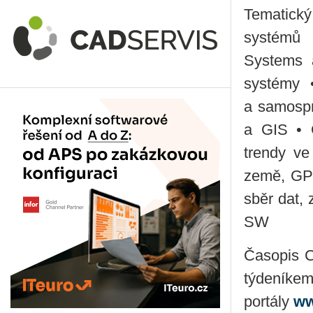
Tematick
systémů 
Systems 
systémy 
a samospr
a GIS • G
trendy ve
země, GPS
sběr dat, 
SW
Časopis C
týdeník
portály
ww