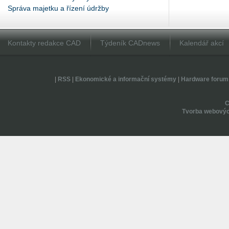
Správa majetku a řízení údržby
Kontakty redakce CAD
Týdeník CADnews
Kalendář akcí
|
RSS
|
Ekonomické a informační systémy
|
Hardware forum
Tvorba webovýc