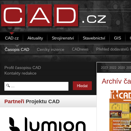
CAD.cz
Aktuality
Strojírenství
Stavebnictví
GIS
Časopis CAD
Ceníky inzerce
CADnews
Přehled dodavatelů
Profil časopisu CAD
2023
2022
2020
20
Kontakty redakce
Archív č
Partneři
Projektu CAD