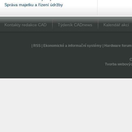
Správa majetku a řízení údržby
Kontakty redakce CAD
Týdeník CADnews
Kalendář akcí
|
RSS
|
Ekonomické a informační systémy
|
Hardware forum
Tvorba webovýc