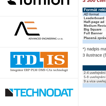
3 300 čte
Formát rek
AD format
Leaderboard
Half-page ad
Medium Rect
Big Square
Full Banner
Placená zprá
*) nadpis m
3 ilustrace (
2-4 uveřejnění
5-8 uveřejnění
9 a více uveře