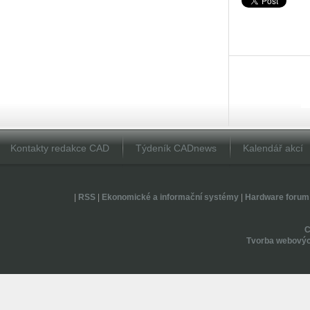
Kontakty redakce CAD
Týdeník CADnews
Kalendář akcí
|
RSS
|
Ekonomické a informační systémy
|
Hardware forum
Tvorba webovýc