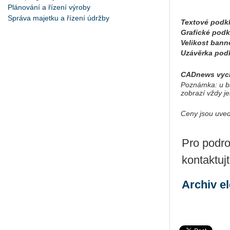
Plánování a řízení výroby
Správa majetku a řízení údržby
Textové podk
Grafické podk
Velikost bann
Uzávěrka pod
CADnews vychá
Poznámka: u b
zobrazí vždy j
Ceny jsou uve
Pro podro
kontaktuj
Archiv e