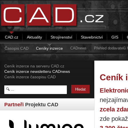
CAD.cz
Aktuality
Strojírenství
Stavebnictví
GIS
Časopis CAD
Ceníky inzerce
CADnews
Přehled dodavatelů
Ceník inzerce na serveru CAD.cz
Ceník inzerce newsletteru CADnews
Ceník 
Ceník inzerce časopisu CAD
Elektron
nejzajímav
Partneři
Projektu CAD
zcela zd
zde pokaž