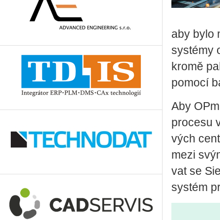
aby bylo mo
sys­témy o
kromě pa­li­
po­mo­cí ba­
Aby OP­mo­b
pro­ce­su 
vých cen­t­
mezi svými
vat se Sie
sys­tém pr