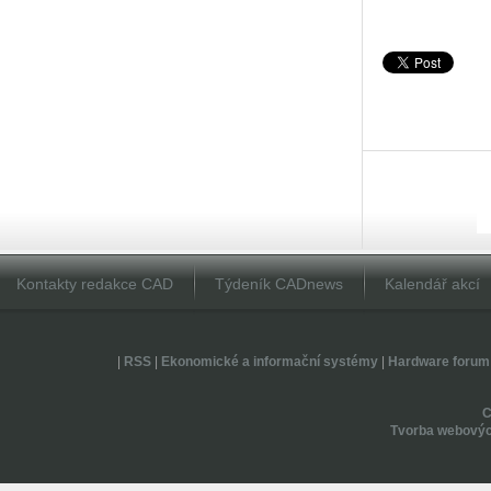
Kontakty redakce CAD
Týdeník CADnews
Kalendář akcí
|
RSS
|
Ekonomické a informační systémy
|
Hardware forum
Tvorba webovýc