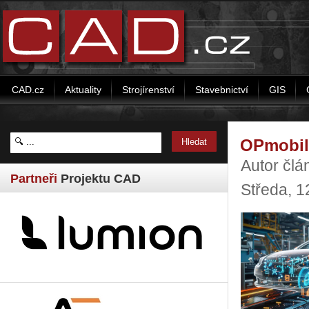
CAD.cz
Aktuality
Strojírenství
Stavebnictví
GIS
OPmobili
Autor člá
Partneři
Projektu CAD
Středa, 1