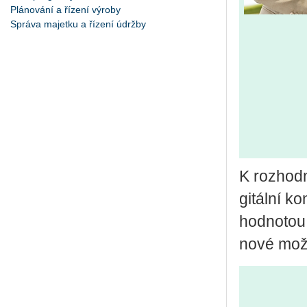
Plánování a řízení výroby
Správa majetku a řízení údržby
K roz­hod­n
gi­tál­ní k
hod­no­tou
nové mož­no