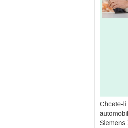
Chce­te-li
au­to­mo­bi
Sie­mens Xc