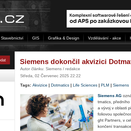
Stavebnictví
GIS
Grafika & Design
Vzdělávání - akce
Siemens dokončil akvizici Dotma
Autor článku: Siemens / redakce
Středa, 02 Červenec 2025 22:22
Tags:
Akvizice
|
Dotmatics
|
Life Sciences
|
PLM
|
Siemens
Sie­mens AG
ozná­
tma­tics, před­ní­ho 
a vývoj v ob­las­ti 
fo­li­o­vou spo­leč­nos
ght Part­ners, v cel
kon­če­ní trans­ak­c