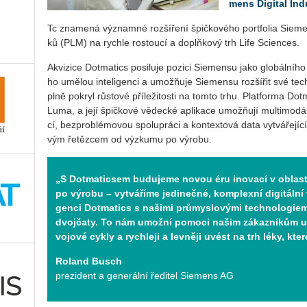
mens Di­gi­tal In­d
Tc zna­me­ná vý­znam­né roz­ší­ře­ní špič­ko­vé­ho port­fo­lia Sie­men­
ků (PLM) na rych­le ros­tou­cí a doplň­kový trh Life Scien­ces.
Akvi­zi­ce Do­tma­tics po­si­lu­je po­zi­ci Sie­men­su jako glo­bál­ní­ho 
ho umě­lou in­te­li­gen­ci a umož­ňuje Sie­men­su roz­ší­řit své tech
plně po­kryl růsto­vé pří­le­ži­tos­ti na tomto trhu. Plat­for­ma Do­tma­
Luma, a její špič­ko­vé vě­dec­ké apli­ka­ce umož­ňují mul­ti­mo­dál­
cí, bez­pro­blé­mo­vou spo­lu­prá­ci a kon­tex­to­vá data vy­tvá­ře­jí­cí
vým ře­těz­cem od vý­zku­mu po vý­ro­bu.
„S Do­tma­tic­sem bu­du­je­me novou éru ino­va­cí v ob­las­
po vý­ro­bu – vy­tvá­ří­me je­di­neč­né, kom­plex­ní di­gi­tál­ní
gen­ci Do­tma­tics s na­ši­mi prů­mys­lo­vý­mi tech­no­lo­gi­e­mi
dvoj­ča­ty. To nám umož­ní po­mo­ci našim zá­kaz­ní­kům uryc
vo­jo­vé cykly a rych­le­ji a lev­ně­ji uvést na trh léky, kter
Roland Busch
prezident a generální ředitel Siemens AG