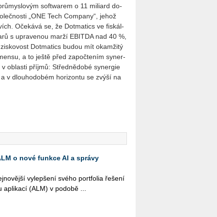
 s prů­mys­lo­vým soft­warem o 11 mi­li­ard do­
spo­leč­nos­ti „ONE Tech Com­pa­ny“, jehož
­vích. Oče­ká­vá se, že Do­tma­tics ve fis­kál­
do­la­rů s upra­ve­nou marží EBI­T­DA nad 40 %,
á zis­ko­vost Do­tma­tics budou mít oka­mži­tý
men­su, a to ještě před za­poč­te­ním sy­ner­
v ob­las­ti pří­jmů: Střed­ně­do­bé sy­ner­gie
ě a v dlou­ho­do­bém ho­ri­zon­tu se zvýší na
 ALM o nové funkce AI a správy
o­věj­ší vy­lep­še­ní svého port­fo­lia ře­še­ní
u apli­ka­cí (ALM) v po­do­bě ...