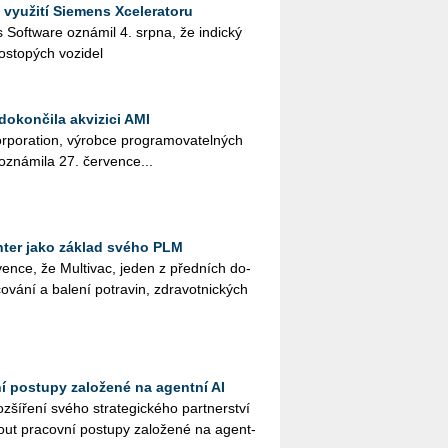
 využití Siemens Xceleratoru
ies Soft­ware ozná­mil 4. srpna, že in­dic­ký
os­to­pých vo­zi­del
dokončila akvizici AMI
r­po­rati­on, vý­rob­ce pro­gra­mo­va­tel­ných
ozná­mi­la 27. čer­ven­ce...
ter jako základ svého PLM
en­ce, že Mul­ti­vac, jeden z před­ních do­
o­vá­ní a ba­le­ní po­tra­vin, zdra­vot­nic­kých
ní postupy založené na agentní AI
ší­ře­ní svého stra­te­gic­ké­ho part­ner­ství
ut pra­cov­ní po­stu­py za­lo­že­né na agent­