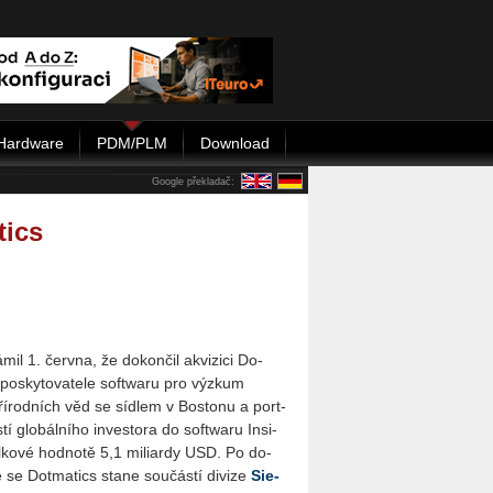
Hardware
PDM/PLM
Download
Google překladač:
tics
mil 1. červ­na, že do­kon­čil akvi­zi­ci Do­
po­sky­to­va­te­le soft­wa­ru pro vý­zkum
pří­rod­ních věd se síd­lem v Bos­to­nu a port­
­tí glo­bál­ní­ho in­ves­to­ra do soft­wa­ru In­si­
­ko­vé hod­no­tě 5,1 mi­li­ar­dy USD. Po do­
e se Do­tma­tics stane sou­čás­tí di­vi­ze
Sie­