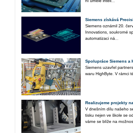
ní umělé in­te­li­...
Siemens získává Precis
Sie­mens ozná­mil 20. čer­ve
In­no­vati­ons, sou­kro­mé sp
au­to­ma­ti­za­ci ná­...
Spolupráce Siemens a H
Sie­mens uza­vřel part­ner­st
wa­ru HighBy­te. V rámci té
Realizujeme projekty na 
V dneš­ním dílu na­še­ho se­r
tisku nejen ve škole se od
vá­me se blíže na mož­nos­