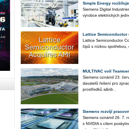
Simple Energy rozšiřuje
Sie­mens Di­gi­tal In­du­st­r
vý­rob­ce elek­tric­kých jed­n
Lattice Semiconductor 
Lat­ti­ce Se­mi­con­duc­tor Co
čipů s níz­kou spo­tře­bou, 
MULTIVAC volí Teamcen
Sie­mens ozná­mil 23. čer­v
da­va­te­lů ře­še­ní pro zpra­c
pro­střed­ků a&nb...
Siemens rozvíjí pracov
Sie­mens ozná­mil 26. 7. roz­
s NVI­DIA s cílem po­skyt­no