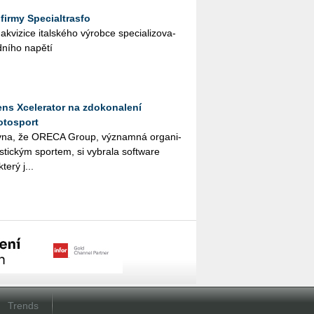
firmy Specialtrasfo
vi­zi­ce ital­ské­ho vý­rob­ce spe­ci­a­li­zo­va­
ní­ho na­pě­tí
ns Xcelerator na zdokonalení
otosport
­na, že ORE­CA Group, vý­znam­ná or­ga­ni­
ris­tic­kým spor­tem, si vy­bra­la soft­ware
terý j...
Trends