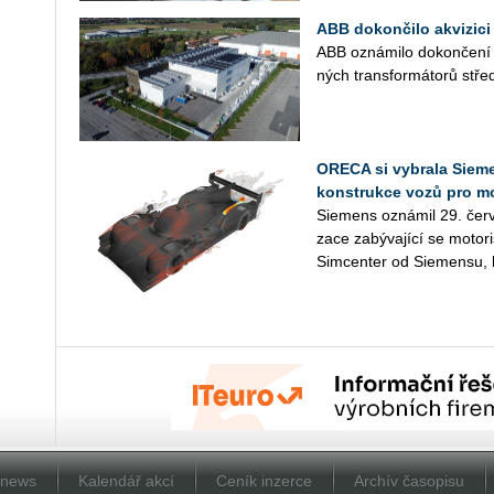
ABB dokončilo akvizici 
ABB ozná­mi­lo do­kon­če­ní ak
ných trans­for­má­to­rů střed­
ORECA si vybrala Sieme
konstrukce vozů pro m
Sie­mens ozná­mil 29. červ
za­ce za­bý­va­jí­cí se mo­to­
Sim­cen­ter od Sie­men­su, k
Dnews
Kalendář akcí
Ceník inzerce
Archív časopisu