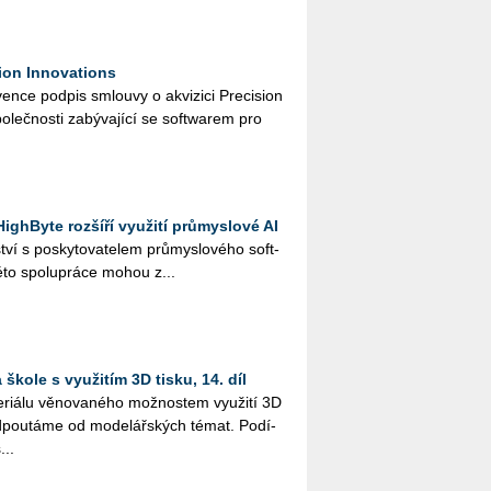
ion Innovations
n­ce pod­pis smlou­vy o akvi­zi­ci Pre­ci­si­on
o­leč­nos­ti za­bý­va­jí­cí se soft­warem pro
ighByte rozšíří využití průmyslové AI
ví s po­sky­to­va­te­lem prů­mys­lo­vé­ho soft­
to spo­lu­prá­ce mohou z...
škole s využitím 3D tisku, 14. díl
i­á­lu vě­no­va­né­ho mož­nos­tem vy­u­ži­tí 3D
­pou­tá­me od mo­de­lář­ských témat. Po­dí­
...