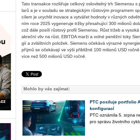
Tato trans­ak­ce roz­ši­řu­je cel­ko­vý oslo­vi­tel­ný trh Sie­men­su
la­rů a je v sou­la­du se stra­te­gic­kým růsto­vým pro­gra­mem 
cílem je urych­lit ino­va­ce a vy­tvá­řet hod­no­ty v růz­ných od­vět
ním roce 2025 vy­ge­ne­ru­je tržby pře­sa­hu­jí­cí 300 mi­li­o­nů 
což dále po­sí­lí růsto­vý pro­fil Sie­men­su. Růst tržeb a vy­so­k
akreč­ní vliv na růst, EBIT­DA marži a volné pe­něž­ní toky Sie­
gií a zvlášt­ních po­lo­žek. Sie­mens oče­ká­vá vý­raz­né sy­ner­gie 
pří­jmů se oče­ká­va­jí ve výši při­bliž­ně 100 mi­li­o­nů USD ročn
více než 500 mi­li­o­nů USD ročně.
Mohlo by vás zajímat:
PTC posiluje portfolio
konfigurací
PTC ozná­mi­la 5. srpna nej­n
pro sprá­vu ži­vot­ní­ho cykl