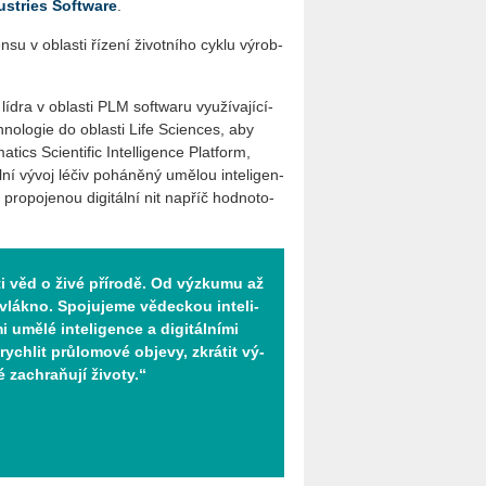
u­s­tries Soft­ware
.
su v ob­las­ti ří­ze­ní ži­vot­ní­ho cyklu vý­rob­
lídra v ob­las­ti PLM soft­wa­ru vy­u­ží­va­jí­cí­
­no­lo­gie do ob­las­ti Life Scien­ces, aby
tics Scien­ti­fic In­tel­li­gen­ce Plat­form,
ní vývoj léčiv po­há­ně­ný umě­lou in­te­li­gen­
 pro­po­je­nou di­gi­tál­ní nit na­příč hod­no­to­
ti věd o živé pří­ro­dě. Od vý­zku­mu až
 vlák­no. Spo­ju­je­me vě­dec­kou in­te­li­
 umělé in­te­li­gen­ce a di­gi­tál­ní­mi
h­lit prů­lo­mo­vé ob­je­vy, zkrá­tit vý­
é za­chraňují ži­vo­ty.“