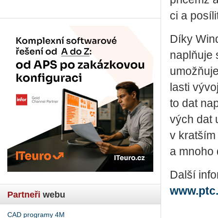
ci a po­sí­
Díky Wind­
napl­ňuje s
umož­ňuje 
las­ti vý­v
to dat na­p
vých dat u
v krat­ším 
a mnoho da
Další in­f
www.ptc
Partneři
webu
CAD programy 4M