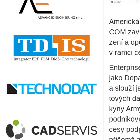
Ame­ric­ká 
COM za­vá­
ze­ní a opě­
v rámci cel
En­ter­pri
jako De­p
a slou­ží 
to­vých da
ky­ny Arm
pod­ni­ko­v
ce­sy pod­p
při­čemž ar