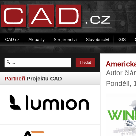
CAD.cz
Aktuality
Strojírenství
Stavebnictví
GIS
Americká
Autor člá
Partneři
Projektu CAD
Pondělí, 