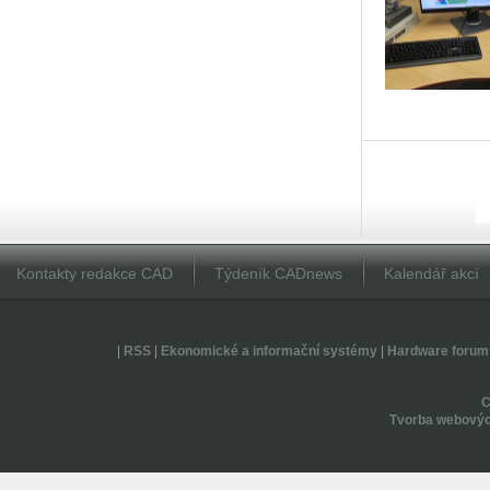
Kontakty redakce CAD
Týdeník CADnews
Kalendář akcí
|
RSS
|
Ekonomické a informační systémy
|
Hardware forum
Tvorba webovýc